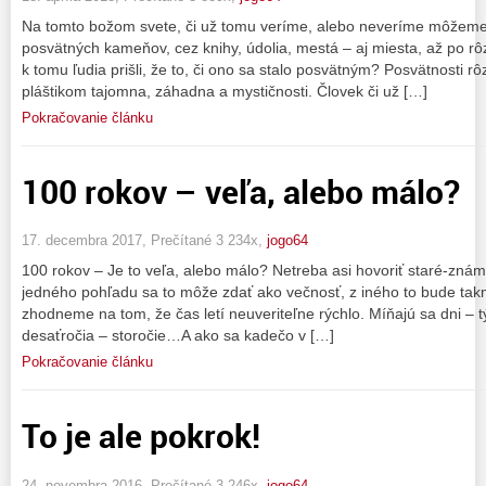
Na tomto božom svete, či už tomu veríme, alebo neveríme môžeme
posvätných kameňov, cez knihy, údolia, mestá – aj miesta, až po rô
k tomu ľudia prišli, že to, či ono sa stalo posvätným? Posvätnosti 
pláštikom tajomna, záhadna a mystičnosti. Človek či už […]
Pokračovanie článku
100 rokov – veľa, alebo málo?
17. decembra 2017, Prečítané 3 234x,
jogo64
100 rokov – Je to veľa, alebo málo? Netreba asi hovoriť staré-známe
jedného pohľadu sa to môže zdať ako večnosť, z iného to bude tak
zhodneme na tom, že čas letí neuveriteľne rýchlo. Míňajú sa dni – 
desaťročia – storočie…A ako sa kadečo v […]
Pokračovanie článku
To je ale pokrok!
24. novembra 2016, Prečítané 3 246x,
jogo64