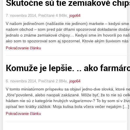
Skutočne sú tie zemiakové chip
7. novembra 2014, Prečítané 4 849x,
jogo64
V našom jedinečnom (našťastie nie jedinom) markete – kedysi sme 
našom obchod – som pred pár dňami spozoroval dokladanie dodáv
jednalo o známe zemiakové chipsy… Kedysi sme im hovorili po na
ako som to spozoroval som aj spozornel. Ktovie akým šuvixom nás t
Pokračovanie článku
Komuže je lepšie. .. ako farmár
6. novembra 2014, Prečítané 2 884x,
jogo64
V tomto miniatúrnom príspevku sa objaví jedno-dve slovká, ktoré ne
„fóre“povolené, alebo naopak zakázané. Môže byť, že to nie sú celk
hádam nie sú z kategórie hrubých vulgarizmov-? To by som si v živo
opísať ten krátky zážitok: Moja kulisa bola včera večer nejakým […]
Pokračovanie článku