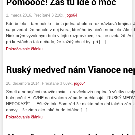
Pomóóóc! Zas tu ide o moc
1. marca 2016, Prečítané 3 210x,
jogo64
Kde bolelo – tam bolelo – bola jedna ubolená rozprávková krajina.
sa povedať, že nebolo v nej tvora, ktorého by niečo nebolelo. Ale z
Niektorým vyvoleným bolo v tejto rozprávkovej krajine sveta žiť. Asi n
pri korytách a tak nečudo, že každý chcel byť pri […]
Pokračovanie článku
Ruský medveď nám Vianoce nepo
20. decembra 2014, Prečítané 3 869x,
jogo64
Smelí a nebojácni mravčekovia – dravčekovia napínajú všetky svaly
bolo počuť HLAVNE na divokom západe prehlasujú: „RUSKÝ ME
NEPOKAZÍ!“ … Ešteže tak! Som rád že niekto nám dal takéto záruk
obavy – že zima ako taká bude totálne […]
Pokračovanie článku