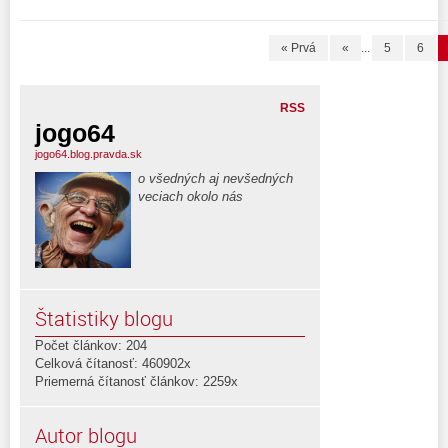
« Prvá
«
...
5
6
RSS
jogo64
jogo64.blog.pravda.sk
o všedných aj nevšedných
veciach okolo nás
Štatistiky blogu
Počet článkov: 204
Celková čítanosť: 460902x
Priemerná čítanosť článkov: 2259x
Autor blogu