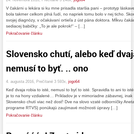
V čakárni u lekára si ku mne prisadla staršia pani – prototyp láska
bola takmer celkom plná ľudí, no napriek tomu bolo v nej ticho. Sk
svojej diagnózy, v očakávaní ortieľa z úst pána doktora. Mĺkvu čak
sediacej babičky: „To je ale pokrok!“ – […]
Pokračovanie článku
Slovensko chutí, alebo keď dvaja
nemusí to byť. .. ono
4. augusta 2016, Prečítané 3 593x,
jogo64
Keď dvaja robia to isté, nemusí to byť to isté. Spravidla to ani to ist
je to na hony vzdialené… Príkladov je v mimoriadne zábavnej, inak ku
Slovensko chutí viac než dosť! Dve na slovo vzaté odborníčky Ane
programe RTVS) ponúkajú zaujímavé možnosti úpravy […]
Pokračovanie článku