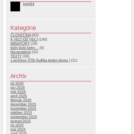
jogo64
Kategórie
ČLOVEČINA
(83)
K VECI OD VECI
(140)
MINIATÚRY
(29)
keby bolo keby…
(9)
Nezaradené
(32)
TEXTY
(30)
z archívov ŠTB (šuflíka textov blogu )
(11)
Archív
júl 2026
jún 2026
máj 2026
apríl 2026
február 2026
december 2025
november 2025
október 2025
september 2025
august 2025
júl 2025
máj 2025
apríl 2025