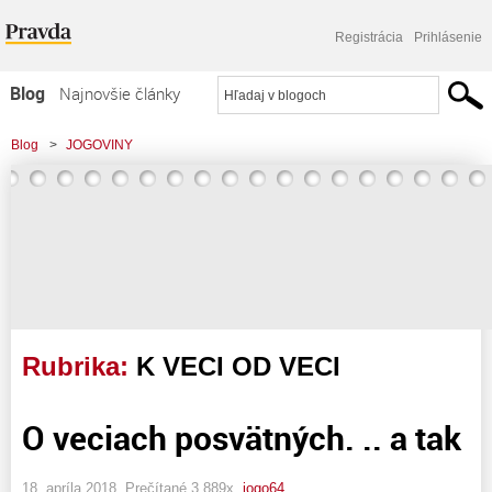
Registrácia
Prihlásenie
Blog
Najnovšie články
Najčítanejšie články
Blog
>
JOGOVINY
Najkomentovanejšie články
Zoznam blogov
Komerčné blogy
Rubrika:
K VECI OD VECI
O veciach posvätných. .. a tak
18. apríla 2018, Prečítané 3 889x,
jogo64