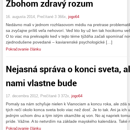
Zbohom zdravý rozum
16. augusta 2014, Prečítané 3 366x,
jogo64
Nedávno mali v jednom rozhlasovom médiu na pretrase problematik
sa zvyčajne príliš veľa nehovorí. Veď kto by už len tak hocikomu ve
O to viac ma prekvapilo keď v tejto téme týždňa začali spomínať novát
zjednodušene povedané – kaviarenské psychologické […]
Pokračovanie článku
Nejasná správa o konci sveta, a
nami vlastne bude
17. decembra 2012, Prečítané 3 372x,
jogo64
Pomaly sa nám schyľuje nielen k Vianociam a koncu roka, ale zdá s
tých rečí okolo konca sveta bolo viac než dosť. Je to tak. Ani ja ic
jedným uchom dnu a tým istým okamžite aj von. No aj napriek tomu s
príde. Vážne. A to netvrdím na základe mayského kalendára. Také 
Pokračovanie článku