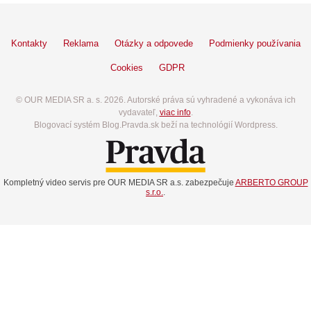
Kontakty
Reklama
Otázky a odpovede
Podmienky používania
Cookies
GDPR
© OUR MEDIA SR a. s. 2026. Autorské práva sú vyhradené a vykonáva ich
vydavateľ,
viac info
.
Blogovací systém Blog.Pravda.sk beží na technológií Wordpress.
Kompletný video servis pre OUR MEDIA SR a.s. zabezpečuje
ARBERTO GROUP
s.r.o.
.