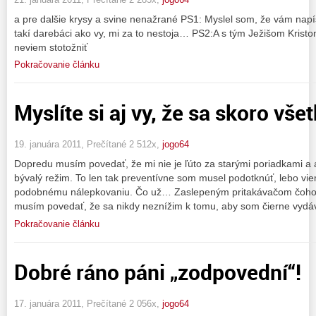
a pre dalšie krysy a svine nenažrané PS1: Myslel som, že vám nap
takí darebáci ako vy, mi za to nestoja… PS2:A s tým Ježišom Krist
neviem stotožniť
Pokračovanie článku
Myslíte si aj vy, že sa skoro vše
19. januára 2011, Prečítané 2 512x,
jogo64
Dopredu musím povedať, že mi nie je ľúto za starými poriadkami a 
bývalý režim. To len tak preventívne som musel podotknúť, lebo vi
podobnému nálepkovaniu. Čo už… Zaslepeným pritakávačom čohoko
musím povedať, že sa nikdy neznížim k tomu, aby som čierne vydáv
Pokračovanie článku
Dobré ráno páni „zodpovední“!
17. januára 2011, Prečítané 2 056x,
jogo64