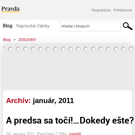
Registrácia
Prihlásenie
Blog
Najnovšie články
Najčítanejšie články
Blog
>
JOGOVINY
Najkomentovanejšie články
Zoznam blogov
Komerčné blogy
Archív:
január, 2011
A predsa sa točí!…Dokedy ešte?
24. januára 2011, Prečítané 2 206x,
jogo64