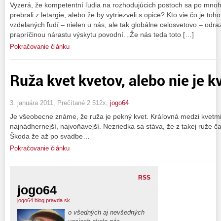
Vyzerá, že kompetentní ľudia na rozhodujúcich postoch sa po mnoh
prebrali z letargie, alebo že by vytriezveli s opice? Kto vie čo je to
vzdelaných ľudí – nielen u nás, ale tak globálne celosvetovo – odraz
prapríčinou nárastu výskytu povodní. „Že nás teda toto […]
Pokračovanie článku
Ruža kvet kvetov, alebo nie je k
3. januára 2011, Prečítané 2 512x,
jogo64
Je všeobecne známe, že ruža je pekný kvet. Kráľovná medzi kvetmi. 
najnádhernejší, najvoňavejší. Nezriedka sa stáva, že z takej ruže 
Škoda že až po svadbe…
Pokračovanie článku
RSS
jogo64
jogo64.blog.pravda.sk
o všedných aj nevšedných