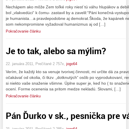
Nechápem ako môže Zem toľké roky niesť tú váhu hlupákov a debilo
bol „vlakvedúci“ k čomu- zastavil by a zavelil:“Páni konečná-vystupo
je humanista…a pravdepodobne aj demokrat.Škoda, že kapánek nepr
som nekompromisne vyžadoval humanizmus aj od […]
Pokračovanie článku
Je to tak, alebo sa mýlim?
22. januára 2011, Prečítané 2 757x,
jogo64
Verím, že každý kto sa venuje tvorivej činnosti, mi určite dá za pr
očakávať od okolia, či tkzv. „dotknutých“ osôb po vyprodukovaní, res
si niekto vaše snaženie všimne. Úplne super je, keď ho ( to snaženi
ocení. Forme ocenenia sa pritom medze nekladú. Slovami, […]
Pokračovanie článku
Pán Ďurko v sk., pesnička pre v
21. januára 2011, Prečítané 2 285x,
jogo64