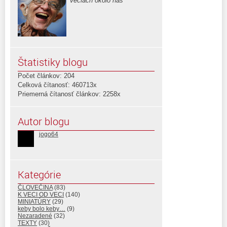
veciach okolo nás
Štatistiky blogu
Počet článkov: 204
Celková čítanosť: 460713x
Priemerná čítanosť článkov: 2258x
Autor blogu
jogo64
Kategórie
ČLOVEČINA
(83)
K VECI OD VECI
(140)
MINIATÚRY
(29)
keby bolo keby…
(9)
Nezaradené
(32)
TEXTY
(30)