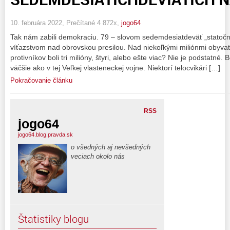
10. februára 2022, Prečítané 4 872x,
jogo64
Tak nám zabili demokraciu. 79 – slovom sedemdesiatdeväť „statočný
víťazstvom nad obrovskou presilou. Nad niekoľkými miliónmi obyva
protivníkov boli tri milióny, štyri, alebo ešte viac? Nie je podstatné.
väčšie ako v tej Veľkej vlasteneckej vojne. Niektorí telocvikári […]
Pokračovanie článku
RSS
jogo64
jogo64.blog.pravda.sk
o všedných aj nevšedných
veciach okolo nás
Štatistiky blogu