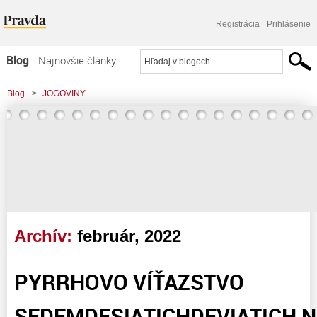
Registrácia
Prihlásenie
Blog
Najnovšie články
Najčítanejšie články
Blog
>
JOGOVINY
Najkomentovanejšie články
>
PYRRHOVO VÍŤAZSTVO SEDEMDESIATICHDEVIATICH NAD MILIÓNMI
Zoznam blogov
Komerčné blogy
Archív:
február, 2022
PYRRHOVO VÍŤAZSTVO
SEDEMDESIATICHDEVIATICH N