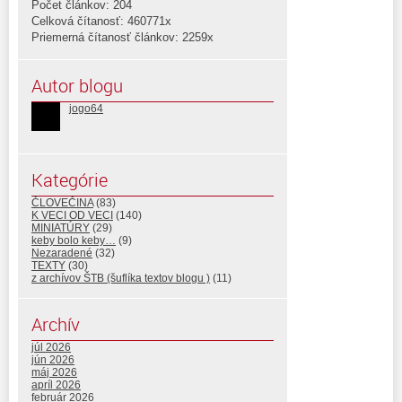
Počet článkov: 204
Celková čítanosť: 460771x
Priemerná čítanosť článkov: 2259x
Autor blogu
jogo64
Kategórie
ČLOVEČINA
(83)
K VECI OD VECI
(140)
MINIATÚRY
(29)
keby bolo keby…
(9)
Nezaradené
(32)
TEXTY
(30)
z archívov ŠTB (šuflíka textov blogu )
(11)
Archív
júl 2026
jún 2026
máj 2026
apríl 2026
február 2026