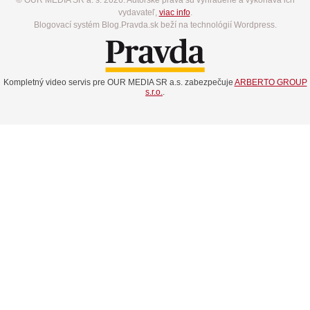
vydavateľ,
viac info
.
Blogovací systém Blog.Pravda.sk beží na technológií Wordpress.
Kompletný video servis pre OUR MEDIA SR a.s. zabezpečuje
ARBERTO GROUP
s.r.o.
.