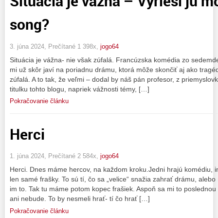
Situácia je vážna – Vyrieši ju m
song?
3. júna 2024, Prečítané 1 398x,
jogo64
Situácia je vážna- nie však zúfalá. Francúzska komédia zo sedemde
mi už skôr javí na poriadnu drámu, ktorá môže skončiť aj ako tragéd
zúfalá. A to tak, že veľmi – dodal by náš pán profesor, z priemyslo
titulku tohto blogu, napriek vážnosti témy, […]
Pokračovanie článku
Herci
1. júna 2024, Prečítané 2 584x,
jogo64
Herci. Dnes máme hercov, na každom kroku.Jedni hrajú komédiu, in
len samé frašky. To sú tí, čo sa „velice“ snažia zahrať drámu, ale
im to. Tak tu máme potom kopec frašiek. Aspoň sa mi to poslednou d
ani nebude. To by nesmeli hrať- tí čo hrať […]
Pokračovanie článku