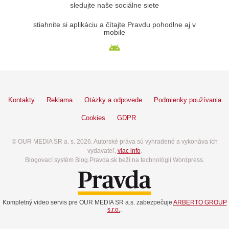
sledujte naše sociálne siete
stiahnite si aplikáciu a čítajte Pravdu pohodlne aj v
mobile
Kontakty
Reklama
Otázky a odpovede
Podmienky používania
Cookies
GDPR
© OUR MEDIA SR a. s. 2026. Autorské práva sú vyhradené a vykonáva ich
vydavateľ,
viac info
.
Blogovací systém Blog.Pravda.sk beží na technológií Wordpress.
Kompletný video servis pre OUR MEDIA SR a.s. zabezpečuje
ARBERTO GROUP
s.r.o.
.