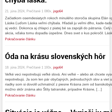
21. júna 2024, Prečítané 1 080x,
jogo64
Začiatkom osemdesiatych rokoch minulého storočia skupina Elán vyh
Láske.Ľuďom Láska veľmi chýbala. Hľadali ju veľmi dlho, kade-tade
aj vedci. Dokonca aj chlapci z piatej bé sa zapojili do pátrania. Cel
akcia, vďaka tomu dopadla úspešne. Dnes svet o kus pokročil. Lás
Pokračovanie článku
Óda na krásu slovenských hôr
18. júna 2024, Prečítané 1 193x,
jogo64
Veľké veci nepotrebujú veľké slová. Ani veľké – alebo ak chcete vys
nepotrebujú. Ja som len pár obyčajných, jednoduchých slov a viet 
riadky som si dovolil uchmatnúť z piesne Krásna zem od banskobystr
možno skôr známa ako Štíty tatranské, prípadne Krásne, […]
Pokračovanie článku