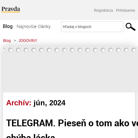
Registrácia
Prihlásenie
Blog
Najnovšie články
Najčítanejšie články
Blog
>
JOGOVINY
Najkomentovanejšie články
Zoznam blogov
Komerčné blogy
Archív:
jún, 2024
TELEGRAM. Pieseň o tom ako v
chýba láska.