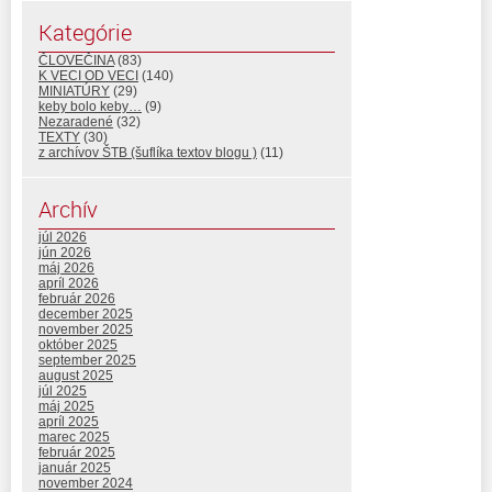
Kategórie
ČLOVEČINA
(83)
K VECI OD VECI
(140)
MINIATÚRY
(29)
keby bolo keby…
(9)
Nezaradené
(32)
TEXTY
(30)
z archívov ŠTB (šuflíka textov blogu )
(11)
Archív
júl 2026
jún 2026
máj 2026
apríl 2026
február 2026
december 2025
november 2025
október 2025
september 2025
august 2025
júl 2025
máj 2025
apríl 2025
marec 2025
február 2025
január 2025
november 2024