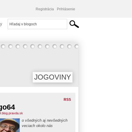
Registrácia
Prihlásenie
y
JOGOVINY
RSS
go64
4.blog.pravda.sk
o všedných aj nevšedných
veciach okolo nás