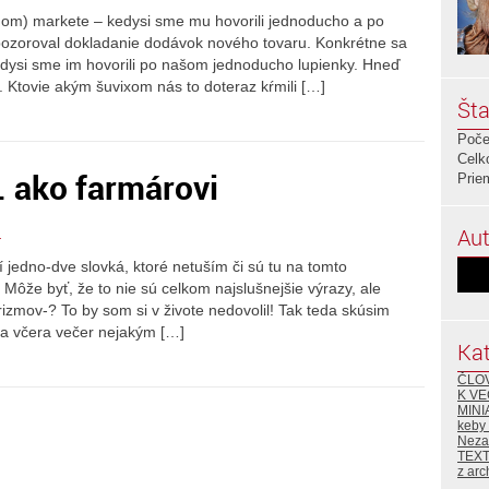
nom) markete – kedysi sme mu hovorili jednoducho a po
zoroval dokladanie dodávok nového tovaru. Konkrétne sa
ysi sme im hovorili po našom jednoducho lupienky. Hneď
 Ktovie akým šuvixom nás to doteraz kŕmili […]
Šta
Poče
Celk
. ako farmárovi
Prie
Aut
4
 jedno-dve slovká, ktoré netuším či sú tu na tomto
Môže byť, že to nie sú celkom najslušnejšie výrazy, ale
izmov-? To by som si v živote nedovolil! Tak teda skúsim
ola včera večer nejakým […]
Kat
ČLO
K VE
MINI
keby
Neza
TEX
z arc