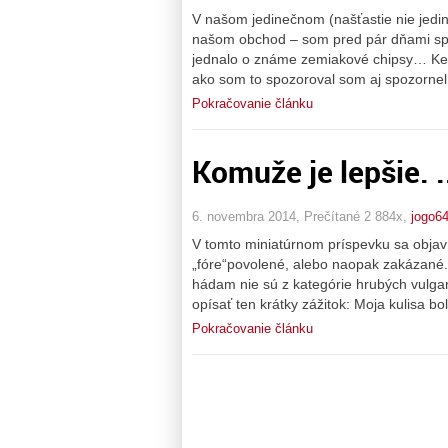
V našom jedinečnom (našťastie nie jedi
našom obchod – som pred pár dňami spo
jednalo o známe zemiakové chipsy… Ked
ako som to spozoroval som aj spozornel.
Pokračovanie článku
Komuže je lepšie. .
6. novembra 2014, Prečítané 2 884x,
jogo6
V tomto miniatúrnom príspevku sa objaví
„fóre“povolené, alebo naopak zakázané. 
hádam nie sú z kategórie hrubých vulgar
opísať ten krátky zážitok: Moja kulisa b
Pokračovanie článku