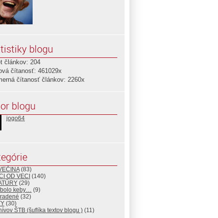
tistiky blogu
t článkov: 204
ová čítanosť: 461029x
merná čítanosť článkov: 2260x
or blogu
jogo64
egórie
VEČINA
(83)
CI OD VECI
(140)
ATÚRY
(29)
 bolo keby…
(9)
radené
(32)
TY
(30)
hívov ŠTB (šuflíka textov blogu )
(11)