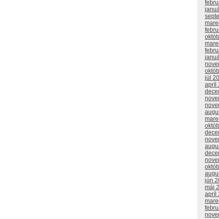
febr
janu
sept
mare
febr
októ
mare
febr
janu
nove
októ
júl 2
apríl
dece
nove
nove
augu
mare
októ
dece
nove
augu
dece
nove
októ
augu
jún 
máj 
apríl
mare
febr
nove