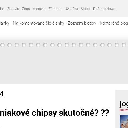
tail
Zdravie
Žena
Varecha
Záhrada
Užitočná
Video
DefenceNews
lánky
Najkomentovanejšie články
Zoznam blogov
Komerčné blog
4
jo
miakové chipsy skutočné? ??
jogo6
4