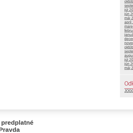
októ
sept
júl 2
jún 
máj 
apríl
mare
febru
janu
dece
nove
októ
sept
augu
júl 2
jún 
máj 
Od
JOGO
 predplatné
Pravda