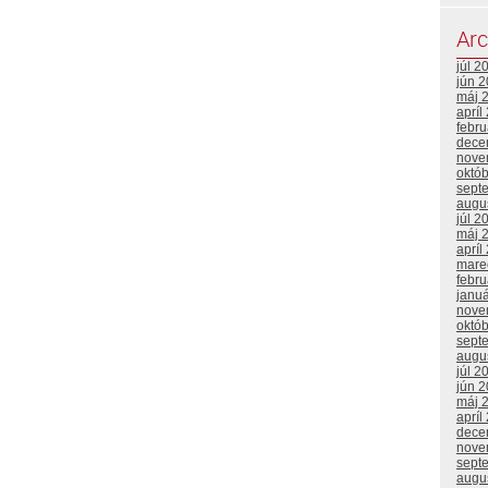
Arc
júl 2
jún 
máj 
apríl
febr
dece
nove
októ
sept
augu
júl 2
máj 
apríl
mare
febr
janu
nove
októ
sept
augu
júl 2
jún 
máj 
apríl
dece
nove
sept
augu