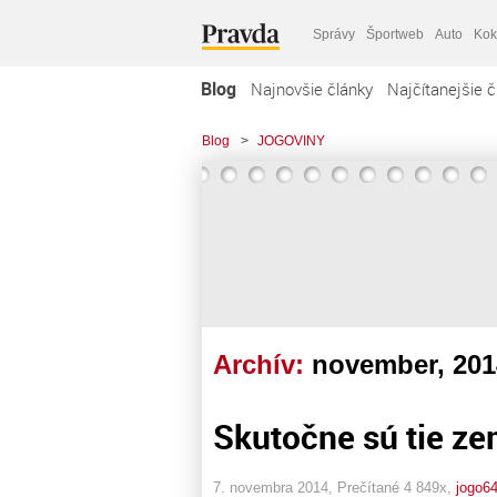
Správy
Športweb
Auto
Kok
Blog
Najnovšie články
Najčítanejšie č
Blog
>
JOGOVINY
Archív:
november, 201
Skutočne sú tie ze
7. novembra 2014, Prečítané 4 849x,
jogo6