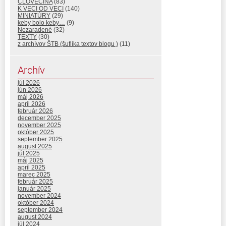
ČLOVEČINA
(83)
K VECI OD VECI
(140)
MINIATÚRY
(29)
keby bolo keby…
(9)
Nezaradené
(32)
TEXTY
(30)
z archívov ŠTB (šuflíka textov blogu )
(11)
Archív
júl 2026
jún 2026
máj 2026
apríl 2026
február 2026
december 2025
november 2025
október 2025
september 2025
august 2025
júl 2025
máj 2025
apríl 2025
marec 2025
február 2025
január 2025
november 2024
október 2024
september 2024
august 2024
júl 2024