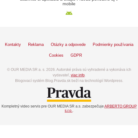
mobile
Kontakty
Reklama
Otázky a odpovede
Podmienky používania
Cookies
GDPR
© OUR MEDIA SR a. s. 2026. Autorské práva sú vyhradené a vykonáva ich
vydavateľ,
viac info
.
Blogovací systém Blog.Pravda.sk beží na technológií Wordpress.
Kompletný video servis pre OUR MEDIA SR a.s. zabezpečuje
ARBERTO GROUP
s.r.o.
.