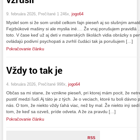
9. februára 2026, Prečítané 1 246x,
jogo64
Myslel som si že som urobil celkom fajn pieseň aj so slušným ama
Fejzbúkové mašiny si ale myslia iné…. Že vraj porušujem pravidlá ….
toto. V čase keď už aj deti v materských školách vidia obrázky s pen
ovládajú podivní psychopati a zvrhlí čudáci tak ja porušujem […]
Pokračovanie článku
Vždy to tak je
4. februára 2026, Prečítané 998x,
jogo64
Občas sa mi stane, že vznikne pieseň, pri ktorej mám pocit, že netre
pustiť medzi ľudí.Aj táto je z tých. Je o veciach, ktoré tu boli dávno 
nás. O tom, že niekto vždy ťahá viac, než by mal. Že niekto iný sedí
tom, že keď sa ozveš, príde odveta. A že za pravdu […]
Pokračovanie článku
RSS