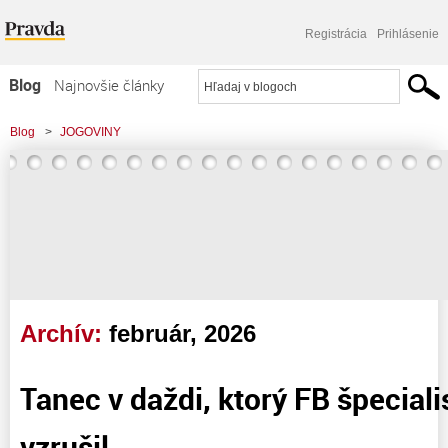
Registrácia
Prihlásenie
Blog
Najnovšie články
Najčítanejšie články
Blog
>
JOGOVINY
Najkomentovanejšie články
Zoznam blogov
Komerčné blogy
Archív:
február, 2026
Tanec v daždi, ktorý FB špecialis
vzrušil