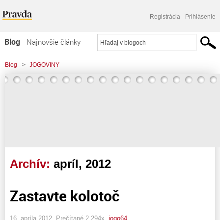
Registrácia
Prihlásenie
Blog
Najnovšie články
Najčítanejšie články
Blog
>
JOGOVINY
Najkomentovanejšie články
Zoznam blogov
Komerčné blogy
Archív:
apríl, 2012
Zastavte kolotoč
16. apríla 2012, Prečítané 2 294x,
jogo64