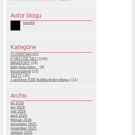
Autor blogu
jogo64
Kategórie
ČLOVEČINA
(83)
K VECI OD VECI
(140)
MINIATÚRY
(29)
keby bolo keby…
(9)
Nezaradené
(32)
TEXTY
(30)
z archívov ŠTB (šuflíka textov blogu )
(11)
Archív
júl 2026
jún 2026
máj 2026
apríl 2026
február 2026
december 2025
november 2025
október 2025