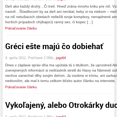
Deň ako každý druhý…Či tretí. Hneď zrána mnoho kriku pre nič. Vzá
nasrdí…Šťastlivcom by sa deň ani nerátal, keby si na niekom – niečo
na nič netušiacich obetiach neliečili svoje komplexy, nenaplnené a
horších prípadoch chýbajúci) ranný sex, či kopec […]
Pokračovanie článku
Gréci ešte majú čo dobiehať
4. apríla 2012, Prečítané 2 006x,
jogo64
Dnes v záplave správ dňa ma upútala tá s titulkom, že uprostred Até
zverejnených informácií si nešťastník strelil do hlavy na Námestí ús
nechce zanechať dlhy svojim deťom. Ja osobne si iróniu, ani sarka
nedovolím, ale mal k tomu celkom blízko autor článku na internete,
Pokračovanie článku
Vykoľajený, alebo Otrokárky du
2. apríla 2012, Prečítané 1 981x,
jogo64