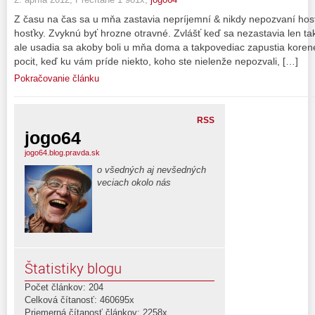
Z času na čas sa u mňa zastavia nepríjemní & nikdy nepozvaní ho
hosťky. Zvyknú byť hrozne otravné. Zvlášť keď sa nezastavia len ta
ale usadia sa akoby boli u mňa doma a takpovediac zapustia korene
pocit, keď ku vám príde niekto, koho ste nielenže nepozvali, […]
Pokračovanie článku
RSS
jogo64
jogo64.blog.pravda.sk
o všedných aj nevšedných
veciach okolo nás
Štatistiky blogu
Počet článkov: 204
Celková čítanosť: 460695x
Priemerná čítanosť článkov: 2258x