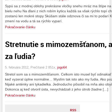
Sypú sa z modrej oblohy prekrásne vločky snehu mráz ma štípe na n
bielu nehu Na dlani z nich robím kyticu každá sa však rýchlo topí chy
zostanú len mokré stopy Skúšam stále odznova či sa mi to podarí 
zmení na vodu a tá sa rýchlo vyparí.
Pokračovanie článku
Stretnutie s mimozemšťanom, a
za ľudia?
5. februára 2012, Prečítané 2 851x,
jogo64
Stretol som sa s mimozemšťanom. Celkom isto musel byť odinakiaľ 
keď vyzeral úplne normálne… Myslím tak isto ako my ľudia. Ako p
Nijaké anténky ani tykadielka. Jednoducho pôsobil na mňa ako obyč
Dokonca aj keď otvoril ústa, nevychádzali z jeho útrob žiadne […]
Pokračovanie článku
RSS