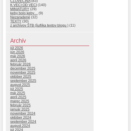
ČLOVEČINA
(83)
K VECI OD VECI
(140)
MINIATÚRY
(29)
keby bolo keby…
(9)
Nezaradené
(32)
TEXTY
(30)
z archívov ŠTB (šuflíka textov blogu )
(11)
Archív
júl 2026
jún 2026
máj 2026
apríl 2026
február 2026
december 2025
november 2025
október 2025
september 2025
august 2025
júl 2025
máj 2025
apríl 2025
marec 2025
február 2025
január 2025
november 2024
október 2024
september 2024
august 2024
júl 2024