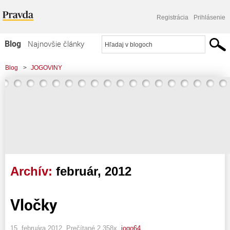
Registrácia
Prihlásenie
Blog
Najnovšie články
Najčítanejšie články
Blog
>
JOGOVINY
Najkomentovanejšie články
Zoznam blogov
Komerčné blogy
Archív:
február, 2012
Vločky
15. februára 2012, Prečítané 2 358x,
jogo64