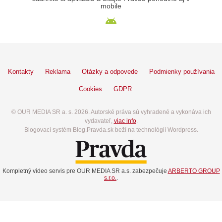
mobile
Kontakty
Reklama
Otázky a odpovede
Podmienky používania
Cookies
GDPR
© OUR MEDIA SR a. s. 2026. Autorské práva sú vyhradené a vykonáva ich
vydavateľ,
viac info
.
Blogovací systém Blog.Pravda.sk beží na technológií Wordpress.
Kompletný video servis pre OUR MEDIA SR a.s. zabezpečuje
ARBERTO GROUP
s.r.o.
.