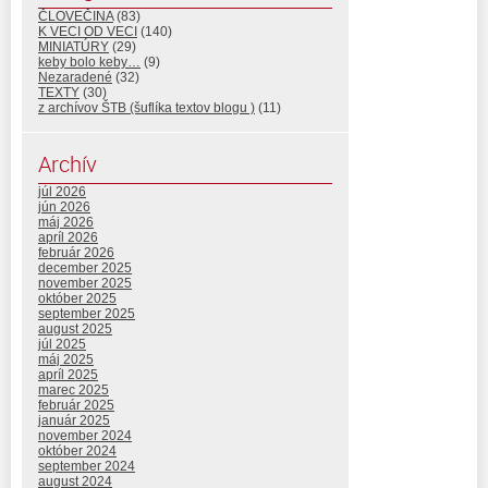
ČLOVEČINA
(83)
K VECI OD VECI
(140)
MINIATÚRY
(29)
keby bolo keby…
(9)
Nezaradené
(32)
TEXTY
(30)
z archívov ŠTB (šuflíka textov blogu )
(11)
Archív
júl 2026
jún 2026
máj 2026
apríl 2026
február 2026
december 2025
november 2025
október 2025
september 2025
august 2025
júl 2025
máj 2025
apríl 2025
marec 2025
február 2025
január 2025
november 2024
október 2024
september 2024
august 2024