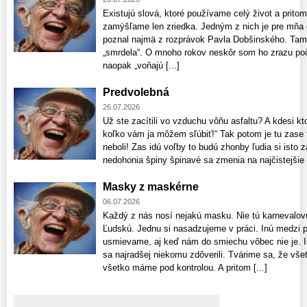
Existujú slová, ktoré používame celý život a pri
zamýšľame len zriedka. Jedným z nich je pre mňa 
poznal najmä z rozprávok Pavla Dobšinského. Tam 
„smrdela“. O mnoho rokov neskôr som ho zrazu poču
naopak „voňajú [...]
Predvolebná
26.07.2026
Už ste zacítili vo vzduchu vôňu asfaltu? A kdesi kt
koľko vám ja môžem sľúbiť!“ Tak potom je tu zase t
neboli! Zas idú voľby to budú zhonby ľudia si isto z
nedohonia špiny špinavé sa zmenia na najčistejšie či
Masky z maskérne
06.07.2026
Každý z nás nosí nejakú masku. Nie tú karnevalovú
Ľudskú. Jednu si nasadzujeme v práci. Inú medzi p
usmievame, aj keď nám do smiechu vôbec nie je. 
sa najradšej niekomu zdôverili. Tvárime sa, že v
všetko máme pod kontrolou. A pritom [...]