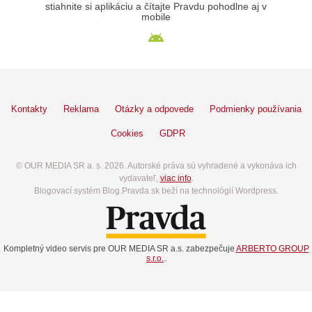
stiahnite si aplikáciu a čítajte Pravdu pohodlne aj v
mobile
Kontakty
Reklama
Otázky a odpovede
Podmienky používania
Cookies
GDPR
© OUR MEDIA SR a. s. 2026. Autorské práva sú vyhradené a vykonáva ich
vydavateľ,
viac info
.
Blogovací systém Blog.Pravda.sk beží na technológií Wordpress.
Kompletný video servis pre OUR MEDIA SR a.s. zabezpečuje
ARBERTO GROUP
s.r.o.
.