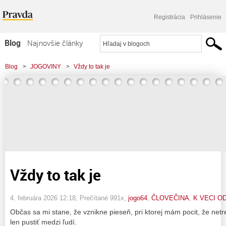
Registrácia
Prihlásenie
Blog
Najnovšie články
Najčítanejšie články
Blog
>
JOGOVINY
>
Vždy to tak je
Najkomentovanejšie články
Zoznam blogov
Komerčné blogy
Vždy to tak je
4. februára 2026 12:18
, Prečítané 991x,
jogo64
,
ČLOVEČINA
,
K VECI O
Občas sa mi stane, že vznikne pieseň, pri ktorej mám pocit, že netre
len pustiť medzi ľudí.