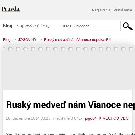
Registrácia
Prihlásenie
Blog
Najnovšie články
Najčítanejšie články
Blog
>
JOGOVINY
>
Ruský medveď nám Vianoce nepokazí! !!
Najkomentovanejšie články
Zoznam blogov
Komerčné blogy
Ruský medveď nám Vianoce nepo
20. decembra 2014 08:16
, Prečítané 3 870x,
jogo64
,
K VECI OD VECI
Smelí a nebojácni mravčekovia – dravčekovia napínajú všetky svaly