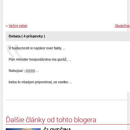
«
Večný rebel
Skutočne 
Debata ( 4 príspevky )
V buducnosti si najskor over fakty, ...
Pán minister hospodárstva ma guráž, ...
Nebojsa! ;-)))))))) ...
treba to mladym pripominat, ze vsetko ...
Ďalšie články od tohto blogera