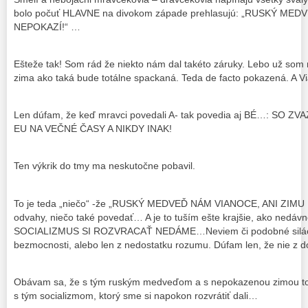
bolo počuť HLAVNE na divokom západe prehlasujú: „RUSKÝ ME
NEPOKAZÍ!“ …
Ešteže tak! Som rád že niekto nám dal takéto záruky. Lebo už som
zima ako taká bude totálne spackaná. Teda de facto pokazená. A 
Len dúfam, že keď mravci povedali A- tak povedia aj BÉ…: S
EU NA VEČNÉ ČASY A NIKDY INAK!
Ten výkrik do tmy ma neskutočne pobavil.
To je teda „niečo“ -že „RUSKÝ MEDVEĎ NÁM VIANOCE, ANI ZIMU 
odvahy, niečo také povedať… A je to tuším ešte krajšie, ako nedáv
SOCIALIZMUS SI ROZVRACAŤ NEDÁME…Neviem či podobné silácke r
bezmocnosti, alebo len z nedostatku rozumu. Dúfam len, že nie z d
Obávam sa, že s tým ruským medveďom a s nepokazenou zimou to
s tým socializmom, ktorý sme si napokon rozvrátiť dali…