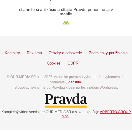
stiahnite si aplikáciu a čítajte Pravdu pohodlne aj v
mobile
Kontakty
Reklama
Otázky a odpovede
Podmienky používania
Cookies
GDPR
© OUR MEDIA SR a. s. 2026. Autorské práva sú vyhradené a vykonáva ich
vydavateľ,
viac info
.
Blogovací systém Blog.Pravda.sk beží na technológií Wordpress.
Kompletný video servis pre OUR MEDIA SR a.s. zabezpečuje
ARBERTO GROUP
s.r.o.
.