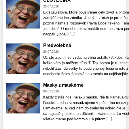
ČLOVEČINA
28.07.2026
Existujú slová, ktoré používame celý život a pri
zamýšľame len zriedka. Jedným z nich je pre mňa 
poznal najmä z rozprávok Pavla Dobšinského. Tam 
„smrdela“. O mnoho rokov neskôr som ho zrazu poču
naopak „voňajú [...]
Predvolebná
26.07.2026
Už ste zacítili vo vzduchu vôňu asfaltu? A kdesi kt
koľko vám ja môžem sľúbiť!“ Tak potom je tu zase t
neboli! Zas idú voľby to budú zhonby ľudia si isto z
nedohonia špiny špinavé sa zmenia na najčistejšie či
Masky z maskérne
06.07.2026
Každý z nás nosí nejakú masku. Nie tú karnevalovú
Ľudskú. Jednu si nasadzujeme v práci. Inú medzi p
usmievame, aj keď nám do smiechu vôbec nie je. 
sa najradšej niekomu zdôverili. Tvárime sa, že v
všetko máme pod kontrolou. A pritom [...]