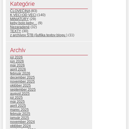
Kategórie
ČLOVEČINA
(83)
K VECI OD VECI
(140)
MINIATÚRY
(29)
keby bolo keby…
(9)
Nezaradené
(32)
TEXTY
(30)
z archívov ŠTB (šuflíka textov blogu )
(11)
Archív
júl 2026
jún 2026
máj 2026
apríl 2026
február 2026
december 2025
november 2025
október 2025
september 2025
august 2025
júl 2025
máj 2025
apríl 2025
marec 2025
február 2025
január 2025
november 2024
október 2024