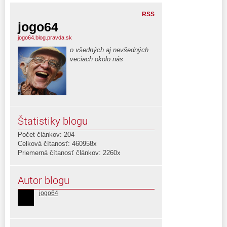
RSS
jogo64
jogo64.blog.pravda.sk
o všedných aj nevšedných
veciach okolo nás
Štatistiky blogu
Počet článkov: 204
Celková čítanosť: 460958x
Priemerná čítanosť článkov: 2260x
Autor blogu
jogo64