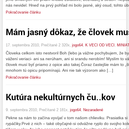
nás nevidel. Hneď na prvý pohľad mi bolo jasné, aký osud, tohto ú
Pokračovanie článku
Mám jasný dôkaz, že človek mus
17. septembra 2010, Prečítané 2 320x,
jogo64
,
K VECI OD VECI
,
MINIA
Človeka celkom isto nestvoril Boh (lebo ja vážne pochybujem, že by
vážení veriaci- ani sa nerúham, ani si srandu nerobím! Myslím to vá
človek musí byť priamo z opice ako takej.Čoraz častejšie mám to „šťas
mnohom tú opicu pripomínajú. Ani nie tak výzorom ako […]
Pokračovanie článku
Kutúra nekultúrnych ču..kov
9. septembra 2010, Prečítané 2 181x,
jogo64
,
Nezaradené
Pekne sa nám to začína vyvíjať v tom našom chlieviku. Prasiatka si 
rypáčiky.Prvé z nich – také obyčajné-si odvážne ryplo do svojho k