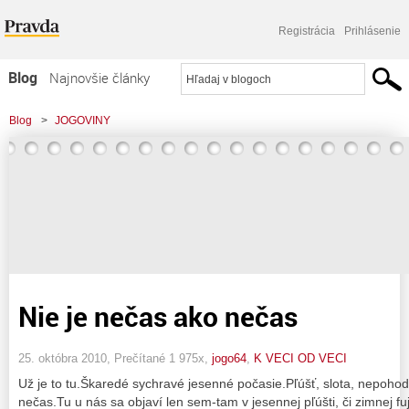
Registrácia
Prihlásenie
Blog
Najnovšie články
Najčítanejšie články
Blog
>
JOGOVINY
Najkomentovanejšie články
Zoznam blogov
Komerčné blogy
Nie je nečas ako nečas
25. októbra 2010, Prečítané 1 975x,
jogo64
,
K VECI OD VECI
Už je to tu.Škaredé sychravé jesenné počasie.Pľúšť, slota, nepohod
nečas.Tu u nás sa objaví len sem-tam v jesennej pľúšti, či zimnej fuj