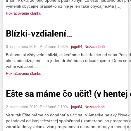
tŕňom v oku, že jeho oponent patril ku tým čo ešte nedávno boli pri
vymenili obyčajné prasiatko už nie je len také obyčajné.Má […]
Pokračovanie článku
Blízki-vzdialení…
6. septembra 2010, Prečítané 1 860x,
jogo64
,
Nezaradené
Boli sme si vždy veľmi blízki, aj keď sme boli ďaleko od seba Posl
akosi odsudzujeme …a jeden druhému sa odcudzujeme. Dnes sme sí
veľmi vzdialení …
Pokračovanie článku
Ešte sa máme čo učiť! (v hentej
2. septembra 2010, Prečítané 2 109x,
jogo64
,
Nezaradené
Veru tak.Ešte máme čo doháňať a učiť sa. V Amerike nejaký človek
požadoval od istej televíznej spoločnosti ( zameranej na programy o
zaradila do vysielania viac programov o ochrane prírody a menej o z