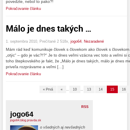
povedzte, nebol to pako?!
Pokračovanie článku
Málo je dnes takých …
1. septembra 2010, Prečítané 2 518x,
jogo64
,
Nezaradené
Mám rád keď komunikuje človek s človekom ako človek s človekom.
„otýc“ – gdo je vác?!?“ Je to dnes veľmi vzácna vec toto a veľmi si
toho štepkovského je fakt, že „Málo je dnes takých, málo je dnes 
priveľa rozprávame a veľmi […]
Pokračovanie článku
« Prvá
«
...
10
...
13
14
15
16
RSS
jogo64
jogo64.blog.pravda.sk
o všedných aj nevšedných