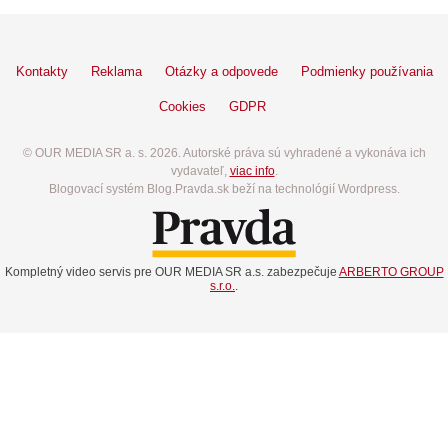
Kontakty
Reklama
Otázky a odpovede
Podmienky používania
Cookies
GDPR
© OUR MEDIA SR a. s. 2026. Autorské práva sú vyhradené a vykonáva ich
vydavateľ,
viac info
.
Blogovací systém Blog.Pravda.sk beží na technológií Wordpress.
Kompletný video servis pre OUR MEDIA SR a.s. zabezpečuje
ARBERTO GROUP
s.r.o.
.