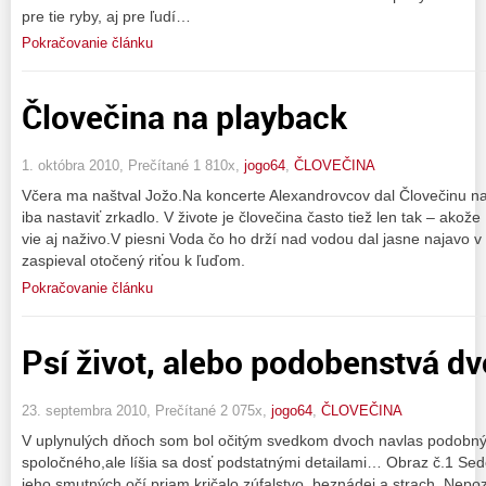
pre tie ryby, aj pre ľudí…
Pokračovanie článku
Človečina na playback
1. októbra 2010, Prečítané 1 810x,
jogo64
,
ČLOVEČINA
Včera ma naštval Jožo.Na koncerte Alexandrovcov dal Človečinu n
iba nastaviť zrkadlo. V živote je človečina často tiež len tak – ako
vie aj naživo.V piesni Voda čo ho drží nad vodou dal jasne najavo v
zaspieval otočený riťou k ľuďom.
Pokračovanie článku
Psí život, alebo podobenstvá d
23. septembra 2010, Prečítané 2 075x,
jogo64
,
ČLOVEČINA
V uplynulých dňoch som bol očitým svedkom dvoch navlas podobný
spoločného,ale líšia sa dosť podstatnými detailami… Obraz č.1 Sedel
jeho smutných očí priam kričalo zúfalstvo, beznádej a strach. Nepo