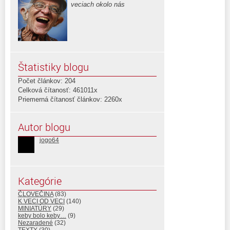
veciach okolo nás
Štatistiky blogu
Počet článkov: 204
Celková čítanosť: 461011x
Priemerná čítanosť článkov: 2260x
Autor blogu
jogo64
Kategórie
ČLOVEČINA
(83)
K VECI OD VECI
(140)
MINIATÚRY
(29)
keby bolo keby…
(9)
Nezaradené
(32)