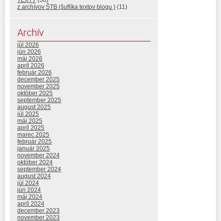
TEXTY
(30)
z archívov ŠTB (šuflíka textov blogu )
(11)
Archív
júl 2026
jún 2026
máj 2026
apríl 2026
február 2026
december 2025
november 2025
október 2025
september 2025
august 2025
júl 2025
máj 2025
apríl 2025
marec 2025
február 2025
január 2025
november 2024
október 2024
september 2024
august 2024
júl 2024
jún 2024
máj 2024
apríl 2024
december 2023
november 2023