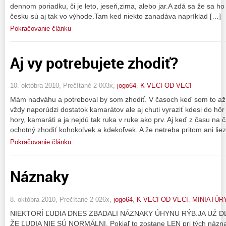
dennom poriadku, či je leto, jeseň,zima, alebo jar.A zdá sa že sa h
česku sú aj tak vo výhode.Tam ked niekto zanadáva napríklad […]
Pokračovanie článku
Aj vy potrebujete zhodiť?
10. októbra 2010, Prečítané 2 003x,
jogo64
,
K VECI OD VECI
Mám nadváhu a potreboval by som zhodiť. V časoch keď som to až 
vždy naporúdzi dostatok kamarátov ale aj chuti vyraziť kdesi do hô
hory, kamaráti a ja nejdú tak ruka v ruke ako prv. Aj keď z času na 
ochotný zhodiť kohokoľvek a kdekoľvek. A že netreba pritom ani liez
Pokračovanie článku
Náznaky
8. októbra 2010, Prečítané 2 026x,
jogo64
,
K VECI OD VECI
,
MINIATÚR
NIEKTORÍ ĽUDIA DNES ZBADALI NÁZNAKY ÚHYNU RÝB.JA UŹ 
ŽE ĽUDIA NIE SÚ NORMÁLNI. Pokiaľ to zostane LEN pri tých náznak