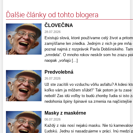
Ďalšie články od tohto blogera
ČLOVEČINA
28.07.2026
Existujú slová, ktoré používame celý život a pri
zamýšľame len zriedka. Jedným z nich je pre mňa 
poznal najmä z rozprávok Pavla Dobšinského. Tam 
„smrdela“. O mnoho rokov neskôr som ho zrazu poču
naopak „voňajú [...]
Predvolebná
26.07.2026
Už ste zacítili vo vzduchu vôňu asfaltu? A kdesi kt
koľko vám ja môžem sľúbiť!“ Tak potom je tu zase t
neboli! Zas idú voľby to budú zhonby ľudia si isto z
nedohonia špiny špinavé sa zmenia na najčistejšie či
Masky z maskérne
06.07.2026
Každý z nás nosí nejakú masku. Nie tú karnevalovú
Ľudskú. Jednu si nasadzujeme v práci. Inú medzi p