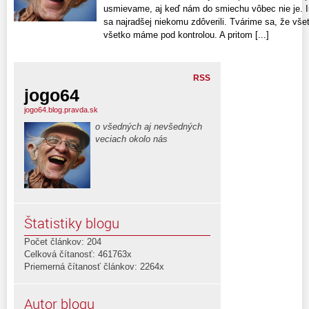
usmievame, aj keď nám do smiechu vôbec nie je. 
sa najradšej niekomu zdôverili. Tvárime sa, že v
všetko máme pod kontrolou. A pritom [...]
RSS
jogo64
jogo64.blog.pravda.sk
o všedných aj nevšedných
veciach okolo nás
Štatistiky blogu
Počet článkov: 204
Celková čítanosť: 461763x
Priemerná čítanosť článkov: 2264x
Autor blogu