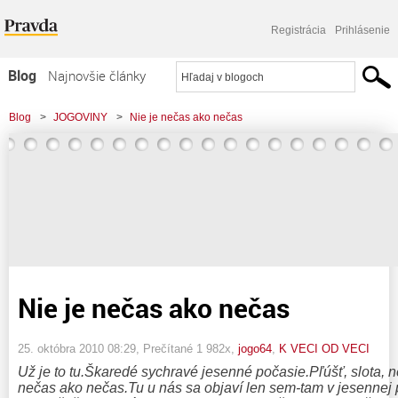
Registrácia
Prihlásenie
Blog
Najnovšie články
Najčítanejšie články
Blog
>
JOGOVINY
>
Nie je nečas ako nečas
Najkomentovanejšie články
Zoznam blogov
Komerčné blogy
Nie je nečas ako nečas
25. októbra 2010 08:29
, Prečítané 1 982x,
jogo64
,
K VECI OD VECI
Už je to tu.Škaredé sychravé jesenné počasie.Pľúšť, slota, 
nečas ako nečas.Tu u nás sa objaví len sem-tam v jesennej pľú