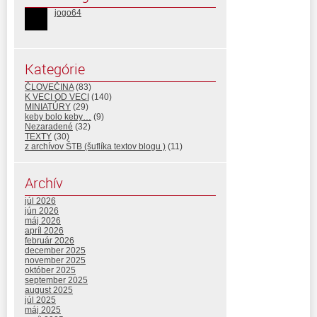
jogo64
Kategórie
ČLOVEČINA
(83)
K VECI OD VECI
(140)
MINIATÚRY
(29)
keby bolo keby…
(9)
Nezaradené
(32)
TEXTY
(30)
z archívov ŠTB (šuflíka textov blogu )
(11)
Archív
júl 2026
jún 2026
máj 2026
apríl 2026
február 2026
december 2025
november 2025
október 2025
september 2025
august 2025
júl 2025
máj 2025