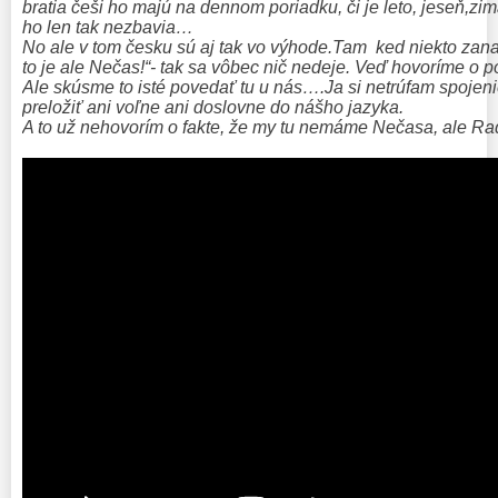
bratia češi ho majú na dennom poriadku, či je leto, jeseň,zim
ho len tak nezbavia…
No ale v tom česku sú aj tak vo výhode.Tam ked niekto zana
to je ale Nečas!“- tak sa vôbec nič nedeje. Veď hovoríme o po
Ale skúsme to isté povedať tu u nás….Ja si netrúfam spojen
preložiť ani voľne ani doslovne do nášho jazyka.
A to už nehovorím o fakte, že my tu nemáme Nečasa, ale Ra