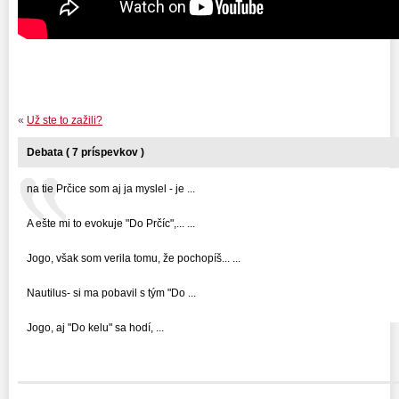
«
Už ste to zažili?
Debata ( 7 príspevkov )
na tie Prčice som aj ja myslel - je ...
A ešte mi to evokuje "Do Prčíc",... ...
Jogo, však som verila tomu, že pochopíš... ...
Nautilus- si ma pobavil s tým "Do ...
Jogo, aj "Do kelu" sa hodí, ...