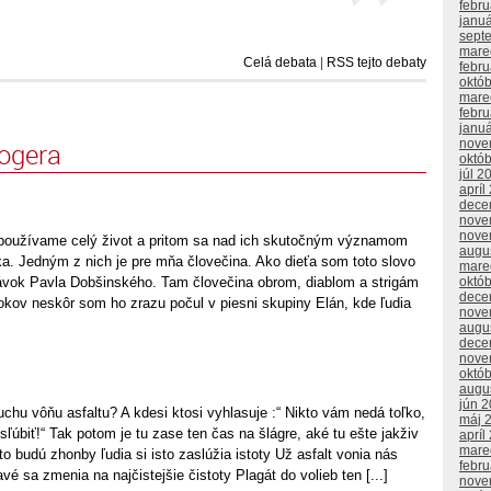
febr
janu
sept
mare
Celá debata
|
RSS tejto debaty
febr
októ
mare
febr
janu
nove
logera
októ
júl 2
apríl
dece
nove
nove
é používame celý život a pritom sa nad ich skutočným významom
augu
a. Jedným z nich je pre mňa človečina. Ako dieťa som toto slovo
mare
ávok Pavla Dobšinského. Tam človečina obrom, diablom a strigám
októ
dece
okov neskôr som ho zrazu počul v piesni skupiny Elán, kde ľudia
nove
augu
dece
nove
októ
augu
jún 
duchu vôňu asfaltu? A kdesi ktosi vyhlasuje :“ Nikto vám nedá toľko,
máj 
úbiť!“ Tak potom je tu zase ten čas na šlágre, aké tu ešte jakživ
apríl
mare
to budú zhonby ľudia si isto zaslúžia istoty Už asfalt vonia nás
febr
é sa zmenia na najčistejšie čistoty Plagát do volieb ten [...]
nove