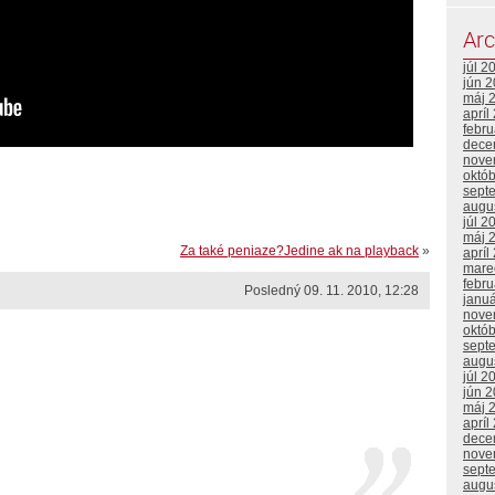
Arc
júl 2
jún 
máj 
apríl
febr
dece
nove
októ
sept
augu
júl 2
máj 
Za také peniaze?Jedine ak na playback
»
apríl
mare
febr
Posledný 09. 11. 2010, 12:28
janu
nove
októ
sept
augu
júl 2
jún 
máj 
apríl
dece
nove
sept
augu