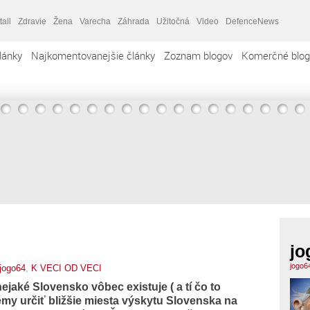
tail
Zdravie
Žena
Varecha
Záhrada
Užitočná
Video
DefenceNews
lánky
Najkomentovanejšie články
Zoznam blogov
Komerčné blog
jo
jogo6
jogo64
,
K VECI OD VECI
nejaké Slovensko vôbec existuje ( a tí čo to
my určiť bližšie miesta výskytu Slovenska na