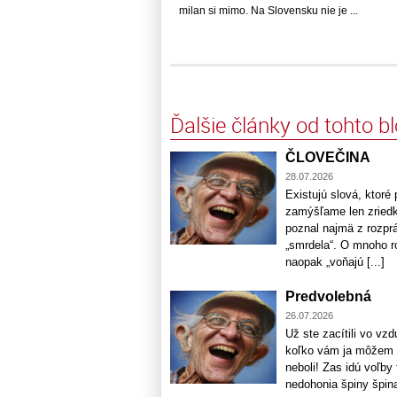
milan si mimo. Na Slovensku nie je ...
Ďalšie články od tohto b
ČLOVEČINA
28.07.2026
Existujú slová, ktor
zamýšľame len zriedk
poznal najmä z rozpr
„smrdela“. O mnoho r
naopak „voňajú [...]
Predvolebná
26.07.2026
Už ste zacítili vo vz
koľko vám ja môžem sľ
neboli! Zas idú voľby 
nedohonia špiny špinav