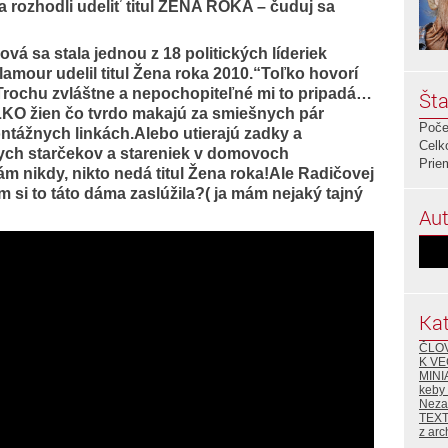
 sa rozhodli udeliť titul ŽENA ROKA – čuduj sa
vá sa stala jednou z 18 politických líderiek
amour udelil titul Žena roka 2010.“Toľko hovorí
.Trochu zvláštne a nepochopiteľné mi to pripadá…
Šta
ĽKO žien čo tvrdo makajú za smiešnych pár
Poče
ntážnych linkách.Alebo utierajú zadky a
Celk
nych starčekov a stareniek v domovoch
Prie
m nikdy, nikto nedá titul Žena roka!Ale Radičovej
 si to táto dáma zaslúžila?( ja mám nejaký tajný
Aut
Kat
ČLO
K VE
MINI
keby
Neza
TEX
z arc