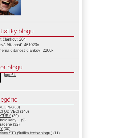
tistiky blogu
t článkov: 204
ová čítanosť: 461020x
merná čítanosť článkov: 2260x
or blogu
jogo64
egórie
VEČINA
(83)
CI OD VECI
(140)
ATÚRY
(29)
 bolo keby…
(9)
radené
(32)
TY
(30)
hívov ŠTB (šuflíka textov blogu )
(11)