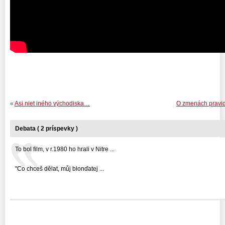
«
Asi niet iného východiska…
O zmenách pravidi
Debata ( 2 príspevky )
To bol film, v r.1980 ho hrali v Nitre ...
"Co chceš dělat, můj blonďatej ...