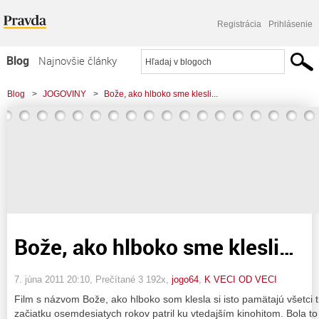
Registrácia
Prihlásenie
Blog
Najnovšie články
Najčítanejšie články
Blog
>
JOGOVINY
>
Bože, ako hlboko sme klesli...
Najkomentovanejšie články
Zoznam blogov
Komerčné blogy
Bože, ako hlboko sme klesli…
7. júna 2011 20:10
, Prečítané 3 192x,
jogo64
,
K VECI OD VECI
Film s názvom Bože, ako hlboko som klesla si isto pamätajú všetci 
začiatku osemdesiatych rokov patril ku vtedajším kinohitom. Bola to