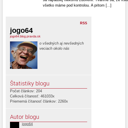
všetko máme pod kontrolou. A pritom [...]
RSS
jogo64
jogo64.blog.pravda.sk
o všedných aj nevšedných
veciach okolo nás
Štatistiky blogu
Počet článkov: 204
Celková čítanosť: 461033x
Priemerná čítanosť článkov: 2260x
Autor blogu
jogo64