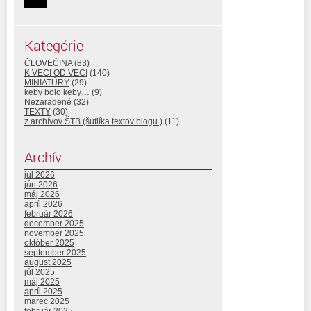
Kategórie
ČLOVEČINA
(83)
K VECI OD VECI
(140)
MINIATÚRY
(29)
keby bolo keby…
(9)
Nezaradené
(32)
TEXTY
(30)
z archívov ŠTB (šuflíka textov blogu )
(11)
Archív
júl 2026
jún 2026
máj 2026
apríl 2026
február 2026
december 2025
november 2025
október 2025
september 2025
august 2025
júl 2025
máj 2025
apríl 2025
marec 2025