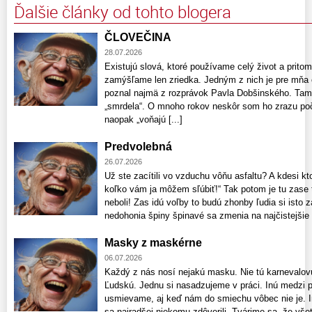
Ďalšie články od tohto blogera
ČLOVEČINA
28.07.2026
Existujú slová, ktoré používame celý život a pri
zamýšľame len zriedka. Jedným z nich je pre mňa 
poznal najmä z rozprávok Pavla Dobšinského. Tam 
„smrdela“. O mnoho rokov neskôr som ho zrazu poču
naopak „voňajú [...]
Predvolebná
26.07.2026
Už ste zacítili vo vzduchu vôňu asfaltu? A kdesi kt
koľko vám ja môžem sľúbiť!“ Tak potom je tu zase t
neboli! Zas idú voľby to budú zhonby ľudia si isto z
nedohonia špiny špinavé sa zmenia na najčistejšie či
Masky z maskérne
06.07.2026
Každý z nás nosí nejakú masku. Nie tú karnevalovú
Ľudskú. Jednu si nasadzujeme v práci. Inú medzi p
usmievame, aj keď nám do smiechu vôbec nie je. 
sa najradšej niekomu zdôverili. Tvárime sa, že v