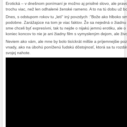
Erotická – v dnešnom ponímaní je možno aj prisilné slovo, ale pravdo
trochu viac, než len odhalené ženské rameno. A to na tú dobu už b
Dnes, s odstupom rokov tu „letí“ iný povzdych :“Bože ako hlboko sme
podobne. Zarážajúce na tom je viac faktov. Že sa nejedná o žiadnu
sme chceli byť expresívni, tak tu nejde o nijakú jemnú erotiku, ale 
koniec koncov to nie je ani žiadny film s vymysleným dejom, ale živ
Neviem ako vám, ale mne by bolo tisíckrát milšie a príjemnejšie p
vnady, ako na úbohú poníženú ľudskú dôstojnosť, ktorá sa tu rozdá
svojej nahote.