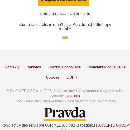
Predplatné denníka Pravda
sledujte naše sociálne siete
stiahnite si aplikáciu a čítajte Pravdu pohodlne aj v
mobile
Kontakty
Reklama
Otázky a odpovede
Podmienky používania
Cookies
GDPR
© OUR MEDIA SR a. s. 2026. Autorské práva sú vyhradené a vykonáva ich
vydavateľ,
viac info
.
Blogovací systém Blog.Pravda.sk beží na technológií Wordpress.
Kompletný video servis pre OUR MEDIA SR a.s. zabezpečuje
ARBERTO GROUP
s.r.o.
.