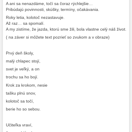
A ani sa nenazdáme, točí sa čoraz rýchlejšie…
Pribúdajú povinnosti, skúšky, termíny, očakávania.
Roky letia, kolotoč nezastavuje.
Až raz… sa spomalí.
A my zistíme, že jazda, ktorú sme žili, bola vlastne celý náš život.
( na záver si môžete text pozrieť so zvukom a v obraze)
Prvý deň školy,
malý chlapec stojí,
svet je veľký, a on
trochu sa ho bojí.
Krok za krokom, nesie
tašku plnú snov,
kolotoč sa točí,
berie ho so sebou.
Učiteľka vraví,