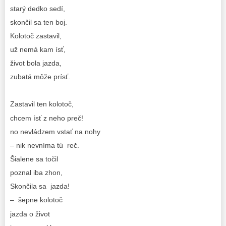
starý dedko sedí,
skončil sa ten boj.
Kolotoč zastavil,
už nemá kam ísť,
život bola jazda,
zubatá môže prísť.
Zastavil ten kolotoč,
chcem ísť z neho preč!
no nevládzem vstať na nohy
– nik nevníma tú reč.
Šialene sa točil
poznal iba zhon,
Skončila sa jazda!
– šepne kolotoč
jazda o život