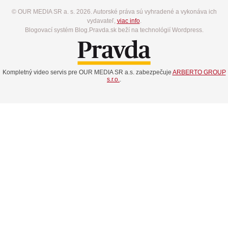
© OUR MEDIA SR a. s. 2026. Autorské práva sú vyhradené a vykonáva ich
vydavateľ,
viac info
.
Blogovací systém Blog.Pravda.sk beží na technológií Wordpress.
Kompletný video servis pre OUR MEDIA SR a.s. zabezpečuje
ARBERTO GROUP
s.r.o.
.