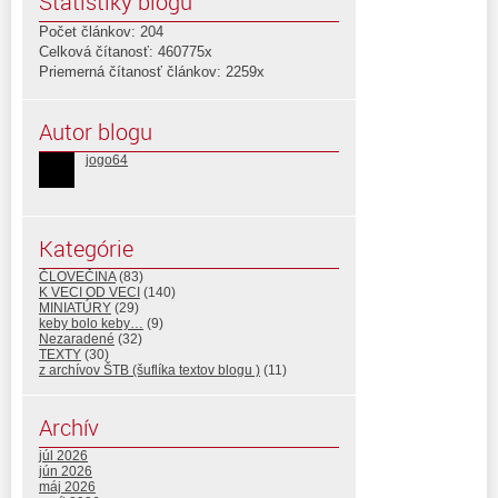
Štatistiky blogu
Počet článkov: 204
Celková čítanosť: 460775x
Priemerná čítanosť článkov: 2259x
Autor blogu
jogo64
Kategórie
ČLOVEČINA
(83)
K VECI OD VECI
(140)
MINIATÚRY
(29)
keby bolo keby…
(9)
Nezaradené
(32)
TEXTY
(30)
z archívov ŠTB (šuflíka textov blogu )
(11)
Archív
júl 2026
jún 2026
máj 2026