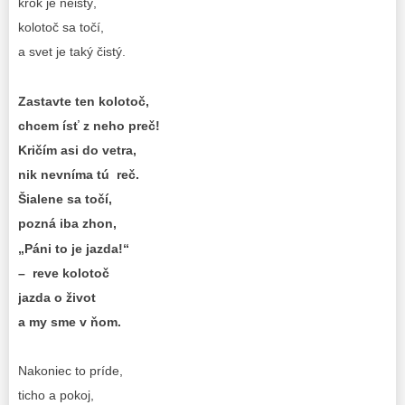
krok je neistý,
kolotoč sa točí,
a svet je taký čistý.
Zastavte ten kolotoč,
chcem ísť z neho preč!
Kričím asi do vetra,
nik nevníma tú reč.
Šialene sa točí,
pozná iba zhon,
„Páni to je jazda!“
– reve kolotoč
jazda o život
a my sme v ňom.
Nakoniec to príde,
ticho a pokoj,