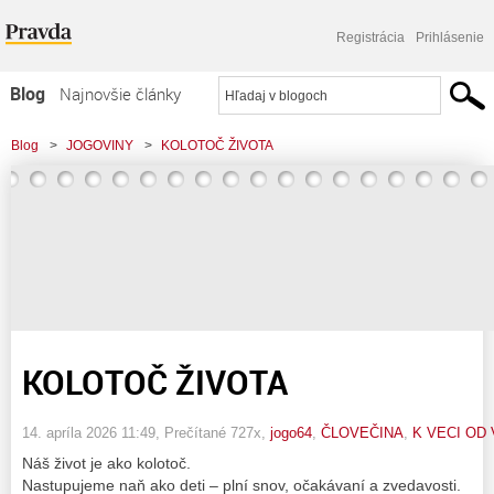
Registrácia
Prihlásenie
Blog
Najnovšie články
Najčítanejšie články
Blog
>
JOGOVINY
>
KOLOTOČ ŽIVOTA
Najkomentovanejšie články
Zoznam blogov
Komerčné blogy
KOLOTOČ ŽIVOTA
14. apríla 2026 11:49
, Prečítané 727x,
jogo64
,
ČLOVEČINA
,
K VECI OD 
Náš život je ako kolotoč.
Nastupujeme naň ako deti – plní snov, očakávaní a zvedavosti.