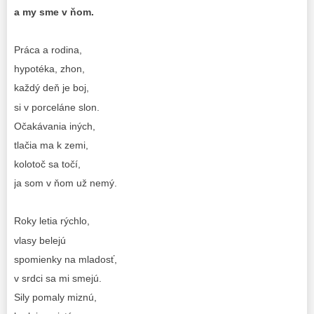
a my sme v ňom.
Práca a rodina,
hypotéka, zhon,
každý deň je boj,
si v porceláne slon.
Očakávania iných,
tlačia ma k zemi,
kolotoč sa točí,
ja som v ňom už nemý.
Roky letia rýchlo,
vlasy belejú
spomienky na mladosť,
v srdci sa mi smejú.
Sily pomaly miznú,