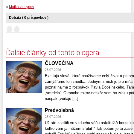
«
Matka zlosynov
Debata ( 0 príspevkov )
Ďalšie články od tohto blogera
ČLOVEČINA
28.07.2026
Existujú slová, ktoré používame celý život a pri
zamýšľame len zriedka. Jedným z nich je pre mňa 
poznal najmä z rozprávok Pavla Dobšinského. Tam 
„smrdela“. O mnoho rokov neskôr som ho zrazu poču
naopak „voňajú [...]
Predvolebná
26.07.2026
Už ste zacítili vo vzduchu vôňu asfaltu? A kdesi kt
koľko vám ja môžem sľúbiť!“ Tak potom je tu zase t