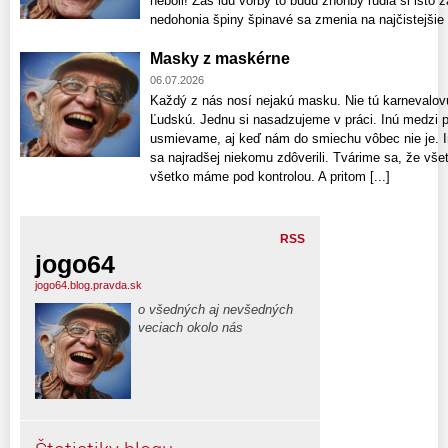
neboli! Zas idú voľby to budú zhonby ľudia si isto z
nedohonia špiny špinavé sa zmenia na najčistejšie či
Masky z maskérne
06.07.2026
Každý z nás nosí nejakú masku. Nie tú karnevalovú
Ľudskú. Jednu si nasadzujeme v práci. Inú medzi p
usmievame, aj keď nám do smiechu vôbec nie je. 
sa najradšej niekomu zdôverili. Tvárime sa, že v
všetko máme pod kontrolou. A pritom [...]
RSS
jogo64
jogo64.blog.pravda.sk
o všedných aj nevšedných
veciach okolo nás