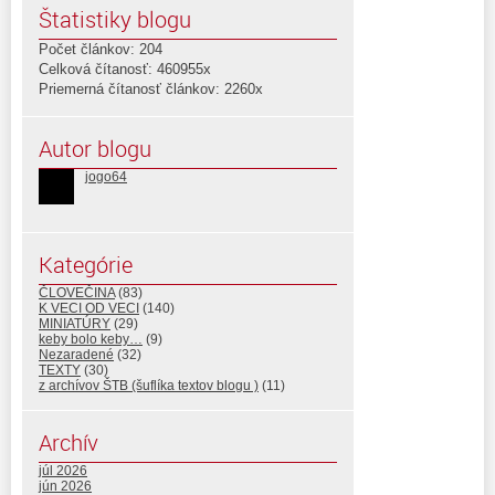
Štatistiky blogu
Počet článkov: 204
Celková čítanosť: 460955x
Priemerná čítanosť článkov: 2260x
Autor blogu
jogo64
Kategórie
ČLOVEČINA
(83)
K VECI OD VECI
(140)
MINIATÚRY
(29)
keby bolo keby…
(9)
Nezaradené
(32)
TEXTY
(30)
z archívov ŠTB (šuflíka textov blogu )
(11)
Archív
júl 2026
jún 2026