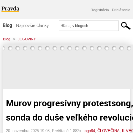
Registrácia
Prihlásenie
Blog
Najnovšie články
Najčítanejšie články
Blog
>
JOGOVINY
Najkomentovanejšie články
>
Murov progresívny protestsong, alebo Malá sonda do duše veľkého
Zoznam blogov
revolucionára
Komerčné blogy
Murov progresívny protestsong,
sonda do duše veľkého revoluc
20. novembra 2025 19:08
, Prečítané 1 882x,
jogo64
,
ČLOVEČINA
,
K VEC