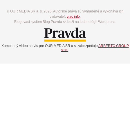
© OUR MEDIA SR a. s. 2026. Autorské práva sú vyhradené a vykonáva ich
vydavateľ,
viac info
.
Blogovací systém Blog.Pravda.sk beží na technológií Wordpress.
Kompletný video servis pre OUR MEDIA SR a.s. zabezpečuje
ARBERTO GROUP
s.r.o.
.