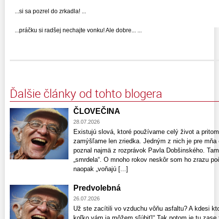
...si sa pozrel do zrkadla! ...
...práčku si radšej nechajte vonku! Ale dobre... ...
Ďalšie články od tohto blogera
ČLOVEČINA
28.07.2026
Existujú slová, ktoré používame celý život a pri
zamýšľame len zriedka. Jedným z nich je pre mňa 
poznal najmä z rozprávok Pavla Dobšinského. Tam 
„smrdela“. O mnoho rokov neskôr som ho zrazu poču
naopak „voňajú [...]
Predvolebná
26.07.2026
Už ste zacítili vo vzduchu vôňu asfaltu? A kdesi kt
koľko vám ja môžem sľúbiť!“ Tak potom je tu zase t