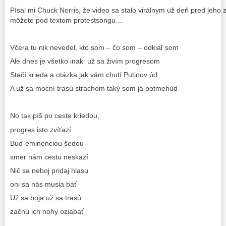
Písal mi Chuck Norris, že video sa stalo virálnym už deň pred jeho
môžete pod textom protestsongu…
Včera tu nik nevedel, kto som – čo som – odkiaľ som
Ale dnes je všetko inak už sa živím progresom
Stačí krieda a otázka jak vám chutí Putinov úd
A už sa mocní trasú strachom taký som ja potmehúd
No tak píš po ceste kriedou,
progres isto zvíťazí
Buď eminenciou šedou
smer nám cestu neskazí
Nič sa neboj pridaj hlasu
oni sa nás musia báť
Už sa boja už sa trasú
začnú ich nohy oziabať