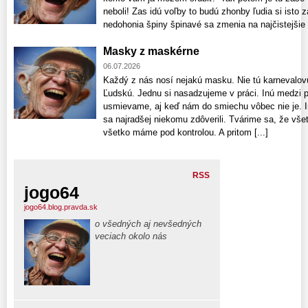
neboli! Zas idú voľby to budú zhonby ľudia si isto z
nedohonia špiny špinavé sa zmenia na najčistejšie či
Masky z maskérne
06.07.2026
Každý z nás nosí nejakú masku. Nie tú karnevalovú
Ľudskú. Jednu si nasadzujeme v práci. Inú medzi p
usmievame, aj keď nám do smiechu vôbec nie je. 
sa najradšej niekomu zdôverili. Tvárime sa, že v
všetko máme pod kontrolou. A pritom [...]
RSS
jogo64
jogo64.blog.pravda.sk
o všedných aj nevšedných
veciach okolo nás