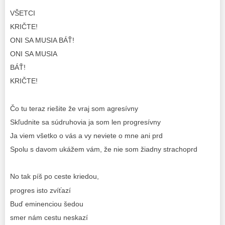
VŠETCI
KRIČTE!
ONI SA MUSIA BÁŤ!
ONI SA MUSIA
BÁŤ!
KRIČTE!
Čo tu teraz riešite že vraj som agresívny
Skľudnite sa súdruhovia ja som len progresívny
Ja viem všetko o vás a vy neviete o mne ani prd
Spolu s davom ukážem vám, že nie som žiadny strachoprd
No tak píš po ceste kriedou,
progres isto zvíťazí
Buď eminenciou šedou
smer nám cestu neskazí