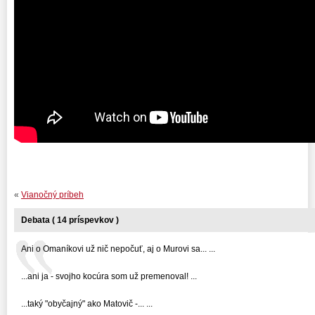
«
Vianočný príbeh
Debata ( 14 príspevkov )
Ani o Omaníkovi už nič nepočuť, aj o Murovi sa... ...
...ani ja - svojho kocúra som už premenoval! ...
...taký "obyčajný" ako Matovič -... ...