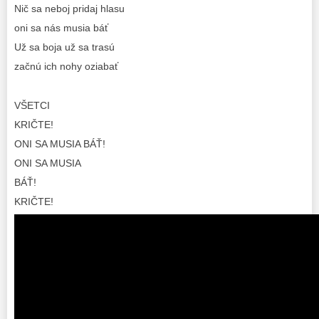
Nič sa neboj pridaj hlasu
oni sa nás musia báť
Už sa boja už sa trasú
začnú ich nohy oziabať
VŠETCI
KRIČTE!
ONI SA MUSIA BÁŤ!
ONI SA MUSIA
BÁŤ!
KRIČTE!