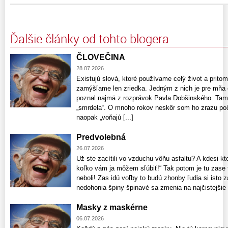
Ďalšie články od tohto blogera
ČLOVEČINA
28.07.2026
Existujú slová, ktoré používame celý život a pri
zamýšľame len zriedka. Jedným z nich je pre mňa 
poznal najmä z rozprávok Pavla Dobšinského. Tam 
„smrdela“. O mnoho rokov neskôr som ho zrazu poču
naopak „voňajú [...]
Predvolebná
26.07.2026
Už ste zacítili vo vzduchu vôňu asfaltu? A kdesi kt
koľko vám ja môžem sľúbiť!“ Tak potom je tu zase t
neboli! Zas idú voľby to budú zhonby ľudia si isto z
nedohonia špiny špinavé sa zmenia na najčistejšie či
Masky z maskérne
06.07.2026