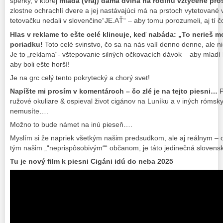
šperky, v ktorej
mladá (vraj) dáma dvíha na rodinu vztýčené pro
zlostne ochrachlí dvere a jej nastávajúci má na prstoch vytetované
tetovačku nedali v slovenčine“JE.AŤ“ – aby tomu porozumeli, aj tí 
Hlas v reklame to ešte celé klincuje, keď nabáda: „To nerieš mo
poriadku!
Toto celé svinstvo, čo sa na nás valí denno denne, ale n
Je to „reklama“- vštepovanie silných očkovacích dávok – aby mladí ľud
aby boli ešte horší!
Je na grc celý tento pokrytecký a chorý svet!
Napíšte mi prosím v komentároch – čo zlé je na tejto piesni…
P
ružové okuliare & ospieval život cigánov na Luníku a v iných rómsk
nemusíte….
Možno to bude námet na inú pieseň….
Myslím si že napriek všetkým našim predsudkom, ale aj reálnym –
tým našim „“neprispôsobivým““ občanom, je táto jedinečná slovensk
Tu je nový film k piesni Cigáni idú do neba 2025