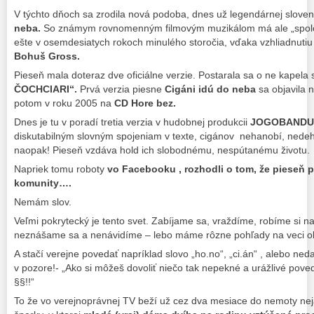
V týchto dňoch sa zrodila nová podoba, dnes už legendárnej slove
neba.
So známym rovnomenným filmovým muzikálom má ale „spoločn
ešte v osemdesiatych rokoch minulého storočia, vďaka vzhliadnutiu t
Bohuš Gross.
Pieseň mala doteraz dve oficiálne verzie. Postarala sa o ne kapel
ČOCHCIARI“.
Prvá verzia piesne
Cigáni idú do neba
sa objavila 
potom v roku 2005 na
CD Hore bez.
Dnes je tu v poradí tretia verzia v hudobnej produkcii
JOGOBANDU
diskutabilným slovným spojeniam v texte, cigánov nehanobí, nedeh
naopak! Pieseň vzdáva hold ich slobodnému, nespútanému životu.
Napriek tomu roboty
vo Facebooku , rozhodli o tom, že pieseň 
komunity….
Nemám slov.
Veľmi pokrytecký je tento svet. Zabíjame sa, vraždíme, robíme si na
neznášame sa a nenávidíme – lebo máme rôzne pohľady na veci ok
A stačí verejne povedať napríklad slovo „ho.no“, „ci.án“ , alebo ned
v pozore!- „Ako si môžeš dovoliť niečo tak nepekné a urážlivé pove
§§!!“
To že vo verejnoprávnej TV beží už cez dva mesiace do nemoty nej