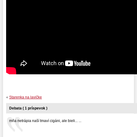
«
Starenka na lavičke
Debata ( 1 príspevok )
mňa netrápia naší tmaví cigáni, ale bieli... ...