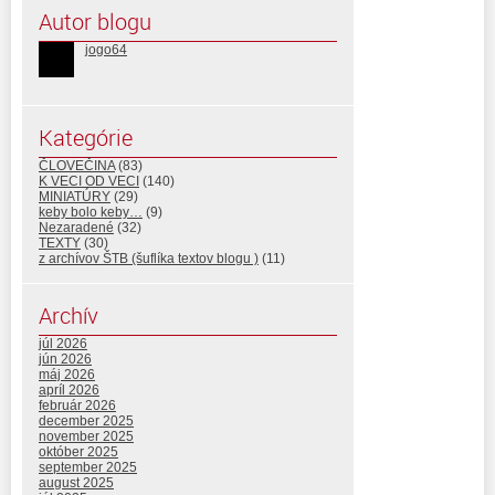
Autor blogu
jogo64
Kategórie
ČLOVEČINA
(83)
K VECI OD VECI
(140)
MINIATÚRY
(29)
keby bolo keby…
(9)
Nezaradené
(32)
TEXTY
(30)
z archívov ŠTB (šuflíka textov blogu )
(11)
Archív
júl 2026
jún 2026
máj 2026
apríl 2026
február 2026
december 2025
november 2025
október 2025
september 2025
august 2025