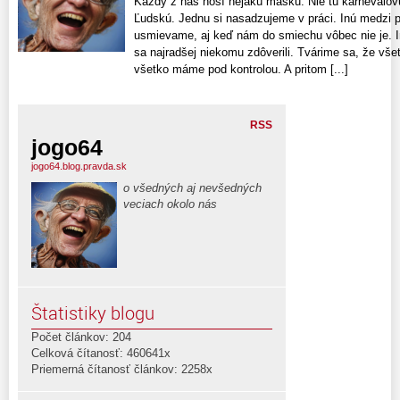
Každý z nás nosí nejakú masku. Nie tú karnevalovú
Ľudskú. Jednu si nasadzujeme v práci. Inú medzi p
usmievame, aj keď nám do smiechu vôbec nie je. 
sa najradšej niekomu zdôverili. Tvárime sa, že v
všetko máme pod kontrolou. A pritom [...]
RSS
jogo64
jogo64.blog.pravda.sk
o všedných aj nevšedných
veciach okolo nás
Štatistiky blogu
Počet článkov: 204
Celková čítanosť: 460641x
Priemerná čítanosť článkov: 2258x