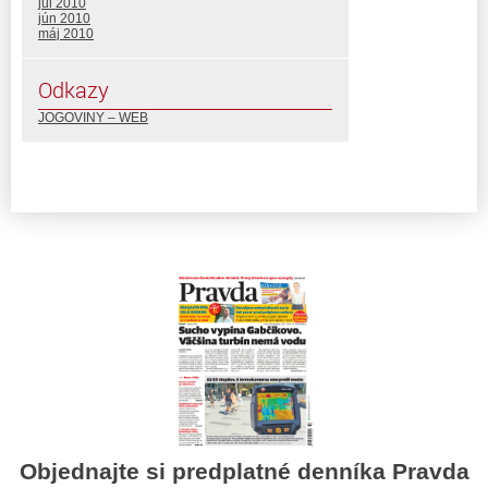
júl 2010
jún 2010
máj 2010
Odkazy
JOGOVINY – WEB
Objednajte si predplatné denníka Pravda