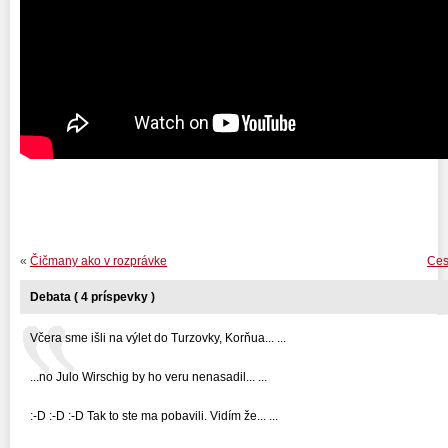
«
Čičmany ako v rozprávke
Ces
Debata ( 4 príspevky )
Včera sme išli na výlet do Turzovky, Korňua... ...
...no Julo Wirschig by ho veru nenasadil... ...
:-D :-D :-D Tak to ste ma pobavili. Vidím že... ...