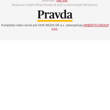
vydavateľ,
viac info
.
Blogovací systém Blog.Pravda.sk beží na technológií Wordpress.
Kompletný video servis pre OUR MEDIA SR a.s. zabezpečuje
ARBERTO GROUP
s.r.o.
.