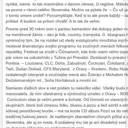
vyniká, vieme to tak maximálne v danom okrese, či regióne. Máloke
sa pozná v rámci celého Slovenska. Možno sa pýtate že – Čo už j
v tomto smere urobiť? Porozmýšľajte. Keď si to ale povie každý – 
príklad. A budem sa pritom chváliť. A to tak že veľmi.
Presne pred 30 rokmi som s partiou kamarátov dal dokopy jeden m
na menšinové žánre – ako je folk, country, trampská, či bluegrass h
výnimočný tým, že na rozdiel od vtedy existujúceho množstva iných- 
nestaval dramaturgiu svojho programu na zvučných menách folkove
republiky. Festival sa zrodil v Čičmanoch, kde bolo osem veľmi ús
pár rokov sa uskutočnilo v Tužine pri Prievidzi. Dostávali tu priesto
Ponitria – Louiziana, CLC, Dúha, Zabudnutí, Čochciari, Čoloband, 
Tieň, Dušan Dobiaš, CFS Maryland, z Oravy – Kredenc, Robo Hulej 
vzdialenejší interpreti a zvučnejšie mená ako Žobráci s Michalom 
Dočolomanským ml., Soňa Horňáková a mnohí iní.
Namiesto ďalších slov a viet pridám tu niekoľko videí. Všetky bud
menovateľa. Je ním všestranný a výnimočný umelec z Oravy – RO
Curriculum vitae je veľmi pestré a bohaté. Od činnosti vo viacerý
skupinách, ktoré boli zmesou folku, bluesu a jazzu a tiež world a e
sólovej pesničkovej tvorbe – má na konte CD album Pozri sa do neb
tradičnej ľudovej piesni. Je nadšeným zberateľom rôznych píšťal a 
Slovenska, ale aj zo sveta. A vzdialený mu nie je ani divadelný svet.