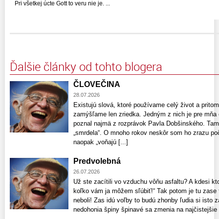
Pri všetkej úcte Gott to veru nie je. ...
Ďalšie články od tohto blogera
ČLOVEČINA
28.07.2026
Existujú slová, ktoré používame celý život a pri
zamýšľame len zriedka. Jedným z nich je pre mňa 
poznal najmä z rozprávok Pavla Dobšinského. Tam 
„smrdela“. O mnoho rokov neskôr som ho zrazu poču
naopak „voňajú [...]
Predvolebná
26.07.2026
Už ste zacítili vo vzduchu vôňu asfaltu? A kdesi kt
koľko vám ja môžem sľúbiť!“ Tak potom je tu zase t
neboli! Zas idú voľby to budú zhonby ľudia si isto z
nedohonia špiny špinavé sa zmenia na najčistejšie či