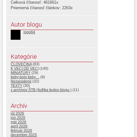
Celková čítanosť: 461661x
Priemerná čítanosť článkov: 2263x
Autor blogu
jogo64
Kategórie
ČLOVEČINA
(83)
K VECI OD VECI
(140)
MINIATÚRY
(29)
keby bolo keby…
(9)
Nezaradené
(32)
TEXTY
(30)
z archívov ŠTB (šuflíka textov blogu )
(11)
Archív
júl 2026
jún 2026
máj 2026
apríl 2026
február 2026
december 2025