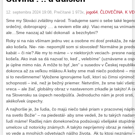
12. septembra 2024 19:08
, Prečítané 1 973x,
jogo64
,
ČLOVEČINA
,
K VE
Sme my Slováci zvláštny národ. Tradujeme sami o sebe také legend
srdečný, dobroprajný …. a neviem ešte aký. Viac-menej sa vnímame
ale…Sme naozaj až takí dokonalí a bezchybní?
Roky si na nás všímam jednu vec a osobne mi dosť prekáža, že nám
ako košeľa. Nie- nie- nepomýlil som si slovosled! Normálne je preds
kabát – či nie? Ale my to máme – v niektorých veciach- presne naop
košeľa. Ako inak sa dá nazvať to, keď „ velebíme“ (uznávame a os
je úplne mimo nás. A môže to byť „len“ u susedov v Českej republike
dokonca až za veľkou mlákou A keby sme mali niečo podobné – mož
si to nevšimneme! Vyložene ignorujeme ľudí, ktorí sú čímsi výnimočn
schopnosti – iné, než je bežný priemer. Netvrdím, že sme takí vše
vreca – ale žiaľ, globálny obraz v nastavenom zrkadle je takýto! A c
na Slovensku sa úspech neodpúšťa. Jednoducho nám je proti srsti, a
akékoľvek úspechy.
A najhoršie je, že ľudia, čo majú niečo také priam v pracovnej nápln
na svetlo Božie“ – na piedestál- aby sme vedeli, že tu takých nada
ľudí máme! Radšej nám donekonečna podsúvajú všelijaké stupídne 
umelcov už notoricky známych. A takýto nepríjemný obraz je nielen v 
vo vede a mnohých odvetviach nášho života. Ak tu ktosi neznámy –