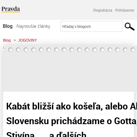
Registrácia
Prihlásenie
Blog
Najnovšie články
Najčítanejšie články
Blog
>
JOGOVINY
Najkomentovanejšie články
>
Kabát bližší ako košeľa, alebo Ako na Slovensku prichádzame o Gotta,
Zoznam blogov
Nohavicu, Stivína . .. a
Komerčné blogy
Kabát bližší ako košeľa, alebo 
Slovensku prichádzame o Gotta
Stivína . .. a ďalších