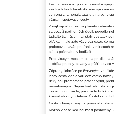
Ľavú stranu – až po visutý most – spájajú
všetkých troch farieb.Ak som správne us
červená znamenala ťažšiu a náročnejšiu,
význam spojovacej cesty.
Z najkrajšieho územia planéty zaberala 
sa pozdĺž nádherných údolí, povedľa ri
tadiaľto tiahnúce, mali stály dostatok p
okľukami, ale zato vždy cez oázu, čo m
pralesov a saván pretínala v miestach n
stáda poškriabal v bodľačí.
Pred visutým mostom cesta prudko zatá
– obišla pralesy, savany a púšť, aby sa vr
Záprahy tiahnúce po červených značkách 
lesov cesta viedla vari cez všetky bažin
rieky boli premostené práchnivými, prehn
namáhavejšia. Neprechádzala totiž ani 
ceste hovoriť nedá, pretože tu boli kone
kliesniť vlastnými telami. Častokrát to 
Cesta z ľavej strany na pravú išla, ako
Možno v čase keď bol most postavený, v