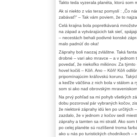
Takto teda vyzerala planéta, ktorú som 
Ak si niekto z vás teraz pomyslí : „Čo n
zabávať!“ – Tak vám poviem, že to najzau
Celá krajina bola popretkávaná množstvo
na západ a vytvárajúcich tak sieť, spájaj
– necestách behali podivné konské zápra
malo padnúť do oka!
Záprahy boli naozaj zvláštne. Taká fanta
drobné – vari ako mravce – a v jednom t
povedať, že niekoľko miliónov. Za týmt
hovel kočiš – Kôň. Ano – Kôň! Kôň odli
pripomínajúcim kráľovskú korunu. Takýc
a keďže väčšina z nich bola v stálom a 
som si ako nad obrovským mraveniskom, 
Na prvý pohľad sa mi pohyb všetkých zá
dobu pozoroval pár vybraných kočov, zis
že niektoré záprahy idú len po určitýc
zazdalo, že v jednom z kočov sedí miest
záprahy a tamten sa mi stratil. Ako som t
po celej planéte sú rozlíšené troma far
ako u nás po turistických chodníkoch – ro