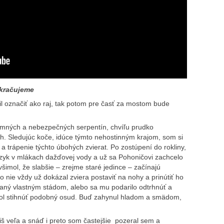
okračujeme
lil označiť ako raj, tak potom pre časť za mostom bude
omných a nebezpečných serpentín, chvíľu prudko
ich. Sledujúc koče, idúce týmto nehostinným krajom, som si
a trápenie týchto úbohých zvierat. Po zostúpení do rokliny,
 jazyk v mlákach dažďovej vody a už sa Pohoničovi zachcelo
 všimol, že slabšie – zrejme staré jedince – začínajú
o nie vždy už dokázal zviera postaviť na nohy a prinútiť ho
paný vlastným stádom, alebo sa mu podarilo odtrhnúť a
hol stihnúť podobný osud. Buď zahynul hladom a smädom,
liš veľa a snáď i preto som častejšie pozeral sem a