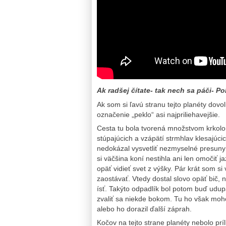
Ak radšej čítate- tak nech sa páči- P
Ak som si ľavú stranu tejto planéty dovo
označenie „peklo“ asi najpriliehavejšie.
Cesta tu bola tvorená množstvom krkol
stúpajúcich a vzápätí strmhlav klesajúc
nedokázal vysvetliť nezmyselné presuny 
si väčšina koní nestihla ani len omočiť
opäť vidieť svet z výšky. Pár krát som si
zaostávať. Vtedy dostal slovo opäť bič, n
ísť. Takýto odpadlík bol potom buď udu
zvaliť sa niekde bokom. Tu ho však mo
alebo ho dorazil ďalší záprah.
Kočov na tejto strane planéty nebolo prí