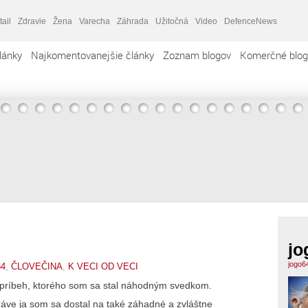
tail
Zdravie
Žena
Varecha
Záhrada
Užitočná
Video
DefenceNews
lánky
Najkomentovanejšie články
Zoznam blogov
Komerčné blog
jo
jogo6
64
,
ČLOVEČINA
,
K VECI OD VECI
príbeh, ktorého som sa stal náhodným svedkom.
ráve ja som sa dostal na také záhadné a zvláštne