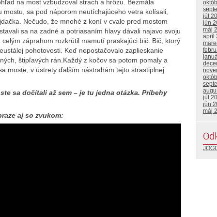
ohľad na most vzbudzoval strach a hrôzu. Bezmála
októ
sept
u mostu, sa pod náporom neutíchajúceho vetra kolísali,
júl 2
ojdačka. Nečudo, že mnohé z koní v cvale pred mostom
jún 
máj 
i, stavali sa na zadné a potriasaním hlavy dávali najavo svoju
apríl
celým záprahom rozkrútil mamutí praskajúci bič. Bič, ktorý
mare
eustálej pohotovosti. Keď nepostačovalo zaplieskanie
febru
janu
ených, štipľavých rán.Každý z kočov sa potom pomaly a
dece
moste, v ústrety ďalším nástrahám tejto strastiplnej
nove
októ
sept
augu
ste sa dočítali až sem – je tu jedna otázka. Príbehy
júl 2
jún 
máj 
braze aj so zvukom:
Od
JOGO