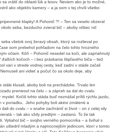
sa vrátiť do oblasti lúk a lesov. Neviem ako je to možné,
tril ako objektív kamery – a ja som v tej chvíli všetko
pripevnené klapky! A Pohonič ?! – Ten sa veselo obzeral
u okolo seba, bezducho zvieral bič – akoby vôbec nič
seba všetok svoj žeravý obsah, ktorý sa rozlieval po
u. Zase som prebehol pohľadom na čelo tohto hrozného
ným očiam. Kôň – Pohonič nesedel na koči, ale zapriahnutý
ďalších kočoch – i bez práskania štipľavého biča – tiež
č bol vari v strede vodnej cesty, keď zadní v stáde začali
Nemuseli ani vidieť a počuť čo sa okolo deje, aby
e stále klusali, akoby boli na prechádzke. Trvalo len
ozadu preniesol na čelo – a záprah sa dal do cvalu.
r myslel. Kočiš tohto stáda buď neznášal príliš rýchlu jazdu,
m v poriadku.. Jeho pohyby boli akési zmätené a
dali do cvalu – v snahe zachrániť si život – on z celej sily
vieratá – tak ako vždy predtým – zastanú. To že tak
osti. Vytiahol bič – svojho verného pomocníka – a švihal s
án uštedril mladým a najmocnejším jedincom, ktorí v tomto
trhávali si tak klapky z očí. Toto Kočišove besnenie však