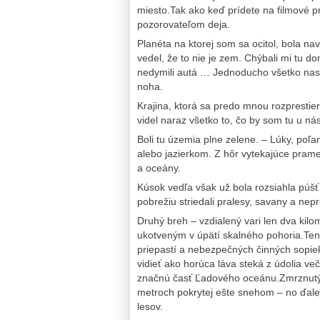
miesto.Tak ako keď prídete na filmové 
pozorovateľom deja.
Planéta na ktorej som sa ocitol, bola n
vedel, že to nie je zem. Chýbali mi tu do
nedymili autá … Jednoducho všetko nasv
noha.
Krajina, ktorá sa predo mnou rozprestier
videl naraz všetko to, čo by som tu u n
Boli tu územia plne zelene. – Lúky, poľ
alebo jazierkom. Z hôr vytekajúce pramen
a oceány.
Kúsok vedľa však už bola rozsiahla púš
pobrežiu striedali pralesy, savany a nepr
Druhý breh – vzdialený vari len dva kil
ukotveným v úpätí skalného pohoria.Tent
priepastí a nebezpečných činných sopiek
vidieť ako horúca láva steká z údolia v
značnú časť Ľadového oceánu.Zmrznutý z
metroch pokrytej ešte snehom – no ďale
lesov.