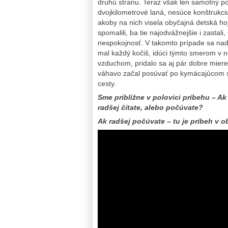
druhú stranu. Teraz však len samotný p
dvojkilometrové laná, nesúce konštrukci
akoby na nich visela obyčajná detská h
spomalili, ba tie najodvážnejšie i zastal
nespokojnosť. V takomto prípade sa nad 
mal každý kočiš, idúci týmto smerom v n
vzduchom, pridalo sa aj pár dobre mier
váhavo začal posúvať po kymácajúcom sa 
cesty.
Sme približne v polovici príbehu – Ak 
radšej čítate, alebo počúvate?
Ak radšej počúvate – tu je príbeh v o