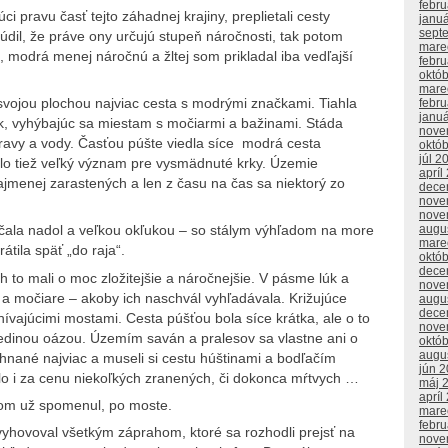
febr
ci pravu časť tejto záhadnej krajiny, preplietali cesty
janu
sept
údil, že práve ony určujú stupeň náročnosti, tak potom
mare
 modrá menej náročnú a žltej som prikladal iba vedľajší
febr
októ
mare
svojou plochou najviac cesta s modrými značkami. Tiahla
febr
janu
ek, vyhýbajúc sa miestam s močiarmi a bažinami. Stáda
nove
otravy a vody. Časťou púšte viedla síce modrá cesta
októ
júl 2
alo tiež veľký význam pre vysmädnuté krky. Územie
apríl
ajmenej zarastených a len z času na čas sa niektorý zo
dece
nove
nove
augu
čala nadol a veľkou okľukou – so stálym výhľadom na more
mare
átila späť „do raja“.
októ
dece
to mali o moc zložitejšie a náročnejšie. V pásme lúk a
nove
y a močiare – akoby ich naschvál vyhľadávala. Križujúce
augu
dece
ívajúcimi mostami. Cesta púšťou bola síce krátka, ale o to
nove
jedinou oázou. Územím saván a pralesov sa vlastne ani o
októ
augu
 hnané najviac a museli si cestu húštinami a bodľačím
jún 
bolo i za cenu niekoľkých zranených, či dokonca mŕtvych …
máj 
apríl
 som už spomenul, po moste.
mare
febr
yhovoval všetkým záprahom, ktoré sa rozhodli prejsť na
nove