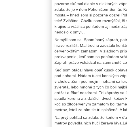
pozorne skúmal dianie v niektorých záp
zdalo, že je v ňom Pohoničom Somár. Ke
mosta – hneď som si pozorne obzrel Po
tele! Zvláštne. Chvíľu som rozmýšľal, č
krajine a vrátil sa pohľadom aj medzi zá
nedošlo k omylu.
Nemýlil som sa. Spomínaný záprah, patr
hravo rozlíšiť. Mal trochu zaostalú konšt
červeno-žltým zamatom. V žiadnom príp
prekvapenie, keď som sa pohľadom vráti
Záprah práve vchádzal na zamrznutú c
Keď som otáčal hlavu opäť kúsok doľava
pod nohami. Hádam tucet konských zápra
vrcholov. Zem pod mojimi nohami sa teraz 
zvieratá, lebo mnohé z tých čo boli najbl
erdžať a fŕkať nozdrami. Tri záprahy sa
spadla koruna a z ďalších dvoch kočov P
koč so žltočerveným zamatom bol tarmer
metrov, leteli za ním tie tri splašené. A 
Na prvý pohľad sa zdalo, že koňom v ďal
metrov povedľa nich hučí žeravá láva.Láv