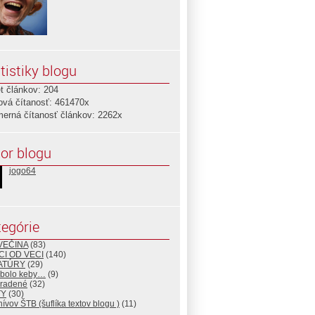
tistiky blogu
t článkov: 204
ová čítanosť: 461470x
merná čítanosť článkov: 2262x
or blogu
jogo64
egórie
VEČINA
(83)
CI OD VECI
(140)
ATÚRY
(29)
 bolo keby…
(9)
radené
(32)
TY
(30)
hívov ŠTB (šuflíka textov blogu )
(11)