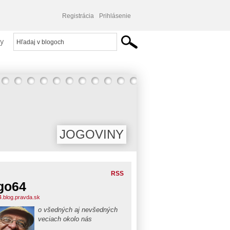
Registrácia
Prihlásenie
y
JOGOVINY
RSS
go64
4.blog.pravda.sk
o všedných aj nevšedných
veciach okolo nás