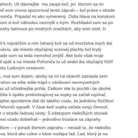
rahoch. Už dávnejšie ma zaujal koč, pri ktorom sa mi
ď som znova spozoroval tento záprah – bol práve v strede
honiča. Pripadal mi ako vymenený. Oslia hlava na konskom
i som si koč náhodou nezmýlil s iným. Rozhliadol som sa po
prahy tiahnuce po modrých značkách, aby som zistil, či
il k najväčším a ním ťahaný koč sa od množstva iných dal
rukciu, ale miesto obyčajnej vozovej plachty bol krytý
ade som sa teda nemohol zmýliť. Aké bolo však moje
l späť a na mieste Pohoniča tu už sedel iba obyčajný Kôň!
estu Ľadovým oceánom.
, mal som dojem, akoby sa mi na okamih zatriasla zem
hov sa ešte stále trápil v zdolávaní nezmyselných
už očividnejšie pohla. Celkom iste to pocítili i tie úbohé
ižšie k úpätiu prebúdzajúcej sa sopky sa začali vzpínať,
 úplne spontánne dali do takého cvalu, že jednému Kočišovi
ohoniči vypadli. V čase keď sopka začala svoju činnosť,
 v strede ľadovej cesty. S odstupom niekoľkých stoviek
kdesi vzadu dobiehali – jednotlivo trúsiace sa záprahy.
šom – v poradí štvrtom záprahu – nevadí to, že niekoľko
a, ktorá ako cukor v káve roztápa ľad. Ľad, ktorý je na