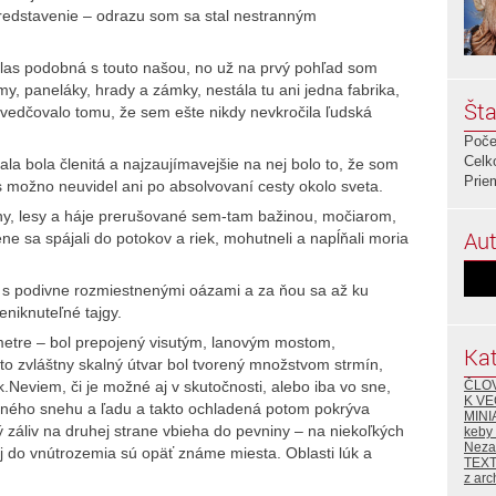
predstavenie – odrazu som sa stal nestranným
avlas podobná s touto našou, no už na prvý pohľad som
my, paneláky, hrady a zámky, nestála tu ani jedna fabrika,
Šta
edčovalo tomu, že sem ešte nikdy nevkročila ľudská
Poče
Celk
ala bola členitá a najzaujímavejšie na nej bolo to, že som
Prie
ás možno neuvidel ani po absolvovaní cesty okolo sveta.
any, lesy a háje prerušované sem-tam bažinou, močiarom,
Aut
e sa spájali do potokov a riek, mohutneli a napĺňali moria
ť s podivne rozmiestnenými oázami a za ňou sa až ku
eniknuteľné tajgy.
ometre – bol prepojený visutým, lanovým mostom,
Kat
o zvláštny skalný útvar bol tvorený množstvom strmín,
ČLO
.Neviem, či je možné aj v skutočnosti, alebo iba vo sne,
K VE
ečného snehu a ľadu a takto ochladená potom pokrýva
MINI
áliv na druhej strane vbieha do pevniny – na niekoľkých
keby
Neza
j do vnútrozemia sú opäť známe miesta. Oblasti lúk a
TEX
z arc