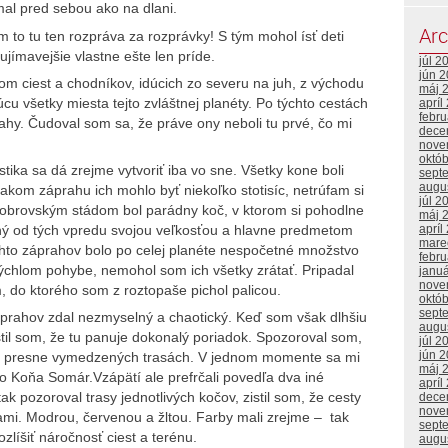
mal pred sebou ako na dlani.
Arc
ám to tu ten rozpráva za rozprávky! S tým mohol ísť deti
jímavejšie vlastne ešte len príde.
júl 2
jún 
m ciest a chodníkov, idúcich zo severu na juh, z východu
máj 
úcu všetky miesta tejto zvláštnej planéty. Po týchto cestách
apríl
febr
hy. Čudoval som sa, že práve ony neboli tu prvé, čo mi
dece
nove
októ
stika sa dá zrejme vytvoriť iba vo sne. Všetky kone boli
sept
augu
akom záprahu ich mohlo byť niekoľko stotisíc, netrúfam si
júl 2
o obrovským stádom bol parádny koč, v ktorom si pohodlne
máj 
šný od tých vpredu svojou veľkosťou a hlavne predmetom
apríl
mare
hto záprahov bolo po celej planéte nespočetné množstvo
febr
rýchlom pohybe, nemohol som ich všetky zrátať. Pripadal
janu
nove
do ktorého som z roztopaše pichol palicou.
októ
sept
prahov zdal nezmyselný a chaotický. Keď som však dlhšiu
augu
til som, že tu panuje dokonalý poriadok. Spozoroval som,
júl 2
jún 
h – presne vymedzených trasách. V jednom momente sa mi
máj 
o Koňa Somár.Vzápätí ale prefrčali povedľa dva iné
apríl
ak pozoroval trasy jednotlivých kočov, zistil som, že cesty
dece
nove
bami. Modrou, červenou a žltou. Farby mali zrejme – tak
sept
zlíšiť náročnosť ciest a terénu.
augu