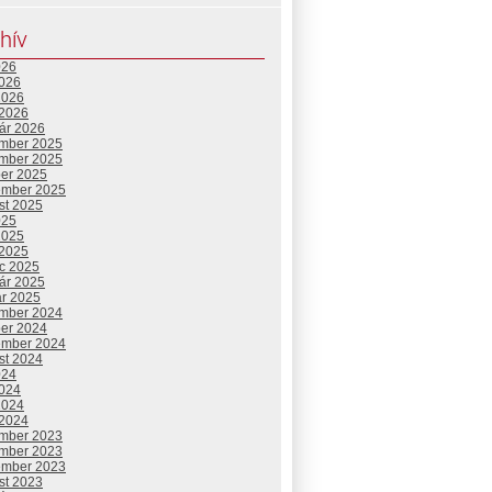
hív
026
2026
2026
 2026
uár 2026
mber 2025
mber 2025
ber 2025
ember 2025
st 2025
025
2025
 2025
c 2025
uár 2025
ár 2025
mber 2024
ber 2024
ember 2024
st 2024
024
2024
2024
 2024
mber 2023
mber 2023
ember 2023
st 2023