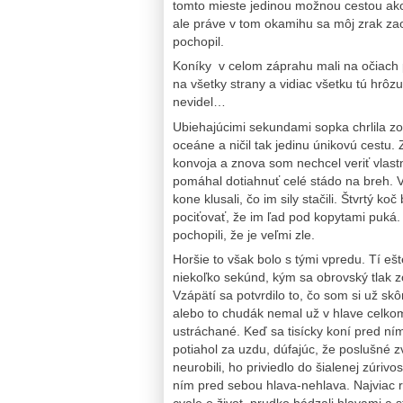
tomto mieste jedinou možnou cestou ako 
ale práve v tom okamihu sa môj zrak zaos
pochopil.
Koníky v celom záprahu mali na očiach 
na všetky strany a vidiac všetku tú hrôz
nevidel…
Ubiehajúcimi sekundami sopka chrlila zo 
oceáne a ničil tak jedinu únikovú cest
konvoja a znova som nechcel veriť vlast
pomáhal dotiahnuť celé stádo na breh. V 
kone klusali, čo im sily stačili. Štvrtý ko
pociťovať, že im ľad pod kopytami puká. 
pochopili, že je veľmi zle.
Horšie to však bolo s tými vpredu. Tí ešt
niekoľko sekúnd, kým sa obrovský tlak z
Vzápätí sa potvrdilo to, čo som si už skô
alebo to chudák nemal už v hlave celko
ustráchané. Keď sa tisícky koní pred ním 
potiahol za uzdu, dúfajúc, že poslušné z
neurobili, ho priviedlo do šialenej zúriv
ním pred sebou hlava-nehlava. Najviac r
cvale o život, prudko hádzali hlavami a s