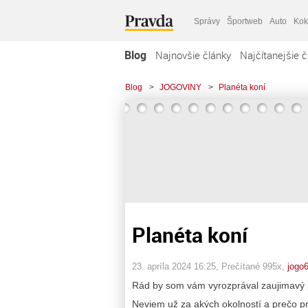
Správy
Športweb
Auto
Kok
Blog
Najnovšie články
Najčítanejšie č
Blog
>
JOGOVINY
>
Planéta koní
Planéta koní
23. apríla 2024 16:25
, Prečítané 995x,
jogo
Rád by som vám vyrozprával zaujimavý 
Neviem už za akých okolností a prečo p