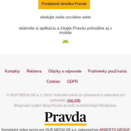
Predplatné denníka Pravda
sledujte naše sociálne siete
stiahnite si aplikáciu a čítajte Pravdu pohodlne aj v
mobile
Kontakty
Reklama
Otázky a odpovede
Podmienky používania
Cookies
GDPR
© OUR MEDIA SR a. s. 2026. Autorské práva sú vyhradené a vykonáva ich
vydavateľ,
viac info
.
Blogovací systém Blog.Pravda.sk beží na technológií Wordpress.
Kompletný video servis pre OUR MEDIA SR a.s. zabezpečuje
ARBERTO GROUP