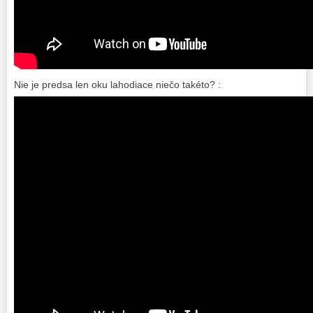
Nie je predsa len oku lahodiace niečo takéto? :