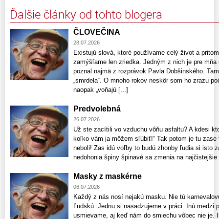
Ďalšie články od tohto blogera
ČLOVEČINA
28.07.2026
Existujú slová, ktoré používame celý život a pri
zamýšľame len zriedka. Jedným z nich je pre mňa 
poznal najmä z rozprávok Pavla Dobšinského. Tam 
„smrdela“. O mnoho rokov neskôr som ho zrazu poču
naopak „voňajú [...]
Predvolebná
26.07.2026
Už ste zacítili vo vzduchu vôňu asfaltu? A kdesi kt
koľko vám ja môžem sľúbiť!“ Tak potom je tu zase t
neboli! Zas idú voľby to budú zhonby ľudia si isto z
nedohonia špiny špinavé sa zmenia na najčistejšie či
Masky z maskérne
06.07.2026
Každý z nás nosí nejakú masku. Nie tú karnevalovú
Ľudskú. Jednu si nasadzujeme v práci. Inú medzi p
usmievame, aj keď nám do smiechu vôbec nie je. 