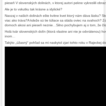
pieseň V slovenských dolinách, v ktorej autori pekne vykreslili obraz
Ale je to vskutku tak krásne a idylické?
Naozaj v našich dolinách ešte kvitne kvet ktorý nám dáva lásku? S
viac ako tráva?A kdeže sú tie túliace sa stáda oviec na svahoch? Zd
domoch akosi ani pieseň neznie…Silno pochybujem aj o tom, že člo
Holá tvár slovenských dolín (ktorá vlastne ani nie je odvrátenou) h
inom…
Takýto „úžasný“ pohľad sa mi naskytol zjari tohto roku v Rajeckej d