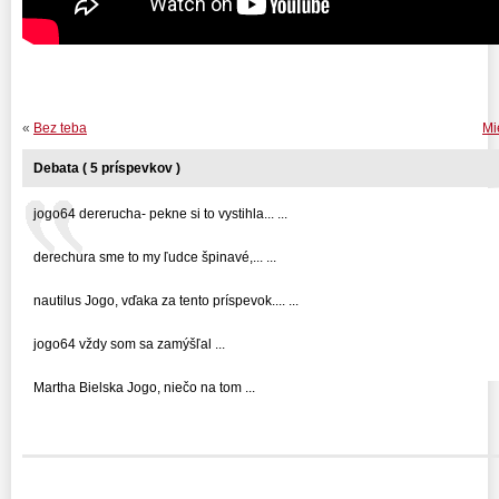
«
Bez teba
Mi
Debata ( 5 príspevkov )
jogo64 dererucha- pekne si to vystihla... ...
derechura sme to my ľudce špinavé,... ...
nautilus Jogo, vďaka za tento príspevok.... ...
jogo64 vždy som sa zamýšľal ...
Martha Bielska Jogo, niečo na tom ...