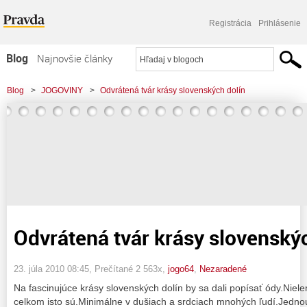
Registrácia
Prihlásenie
Blog
Najnovšie články
Najčítanejšie články
Blog
>
JOGOVINY
>
Odvrátená tvár krásy slovenských dolín
Najkomentovanejšie články
Zoznam blogov
Komerčné blogy
Odvrátená tvár krásy slovenský
23. júla 2010 08:45
, Prečítané 2 563x,
jogo64
,
Nezaradené
Na fascinujúce krásy slovenských dolín by sa dali popísať ódy.Niele
celkom isto sú.Minimálne v dušiach a srdciach mnohých ľudí.Jedno