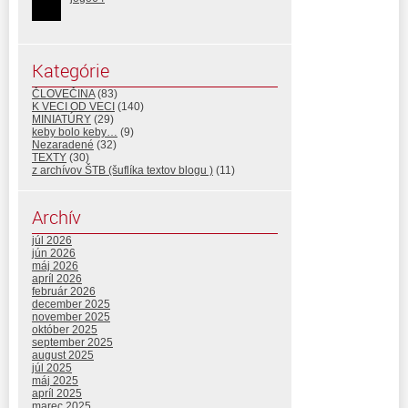
Kategórie
ČLOVEČINA
(83)
K VECI OD VECI
(140)
MINIATÚRY
(29)
keby bolo keby…
(9)
Nezaradené
(32)
TEXTY
(30)
z archívov ŠTB (šuflíka textov blogu )
(11)
Archív
júl 2026
jún 2026
máj 2026
apríl 2026
február 2026
december 2025
november 2025
október 2025
september 2025
august 2025
júl 2025
máj 2025
apríl 2025
marec 2025