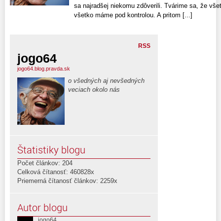
sa najradšej niekomu zdôverili. Tvárime sa, že v
všetko máme pod kontrolou. A pritom [...]
RSS
jogo64
jogo64.blog.pravda.sk
o všedných aj nevšedných
veciach okolo nás
Štatistiky blogu
Počet článkov: 204
Celková čítanosť: 460828x
Priemerná čítanosť článkov: 2259x
Autor blogu
jogo64