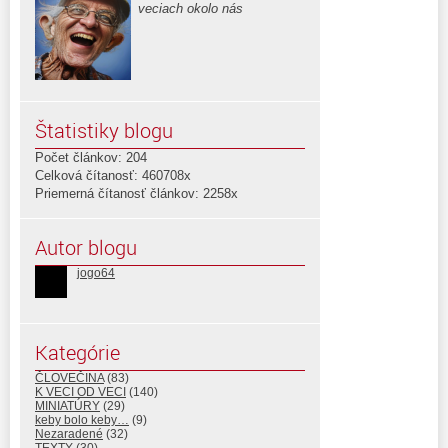
veciach okolo nás
Štatistiky blogu
Počet článkov: 204
Celková čítanosť: 460708x
Priemerná čítanosť článkov: 2258x
Autor blogu
jogo64
Kategórie
ČLOVEČINA
(83)
K VECI OD VECI
(140)
MINIATÚRY
(29)
keby bolo keby…
(9)
Nezaradené
(32)