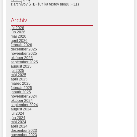
TEXTY
(30)
z archívov ŠTB (šuflíka textov blogu )
(11)
Archív
júl 2026
jún 2026
máj 2026
apríl 2026
február 2026
december 2025
november 2025
október 2025
september 2025
august 2025
júl 2025
máj 2025
apríl 2025
marec 2025
február 2025
január 2025
november 2024
október 2024
september 2024
august 2024
júl 2024
jún 2024
máj 2024
apríl 2024
december 2023
november 2023