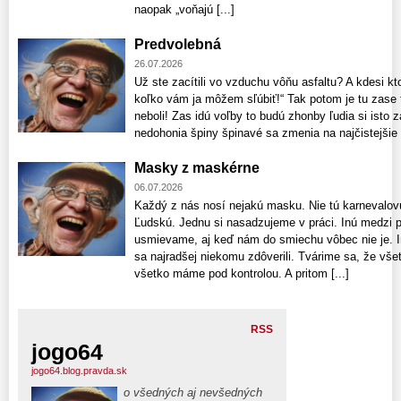
naopak „voňajú [...]
Predvolebná
26.07.2026
Už ste zacítili vo vzduchu vôňu asfaltu? A kdesi kt
koľko vám ja môžem sľúbiť!“ Tak potom je tu zase t
neboli! Zas idú voľby to budú zhonby ľudia si isto z
nedohonia špiny špinavé sa zmenia na najčistejšie či
Masky z maskérne
06.07.2026
Každý z nás nosí nejakú masku. Nie tú karnevalovú
Ľudskú. Jednu si nasadzujeme v práci. Inú medzi p
usmievame, aj keď nám do smiechu vôbec nie je. 
sa najradšej niekomu zdôverili. Tvárime sa, že v
všetko máme pod kontrolou. A pritom [...]
RSS
jogo64
jogo64.blog.pravda.sk
o všedných aj nevšedných