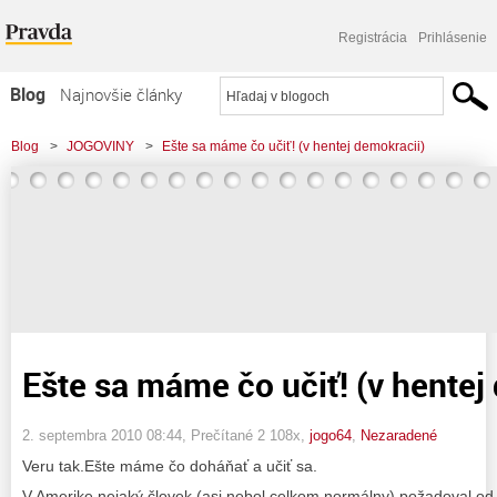
Registrácia
Prihlásenie
Blog
Najnovšie články
Najčítanejšie články
Blog
>
JOGOVINY
>
Ešte sa máme čo učiť! (v hentej demokracii)
Najkomentovanejšie články
Zoznam blogov
Komerčné blogy
Ešte sa máme čo učiť! (v hentej
2. septembra 2010 08:44
, Prečítané 2 108x,
jogo64
,
Nezaradené
Veru tak.Ešte máme čo doháňať a učiť sa.
V Amerike nejaký človek (asi nebol celkom normálny) požadoval od is