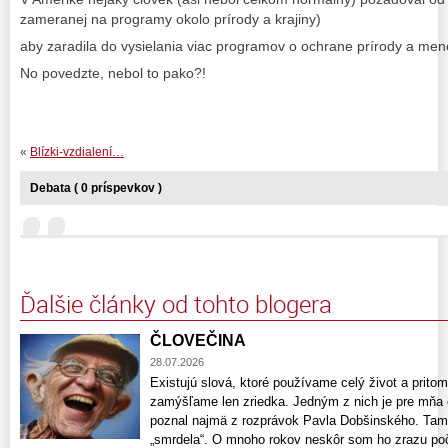
zameranej na programy okolo prírody a krajiny)
aby zaradila do vysielania viac programov o ochrane prírody a menej
No povedzte, nebol to pako?!
«
Blízki-vzdialení…
Debata ( 0 príspevkov )
Ďalšie články od tohto blogera
ČLOVEČINA
28.07.2026
Existujú slová, ktoré používame celý život a pri
zamýšľame len zriedka. Jedným z nich je pre mňa 
poznal najmä z rozprávok Pavla Dobšinského. Tam 
„smrdela“. O mnoho rokov neskôr som ho zrazu poču