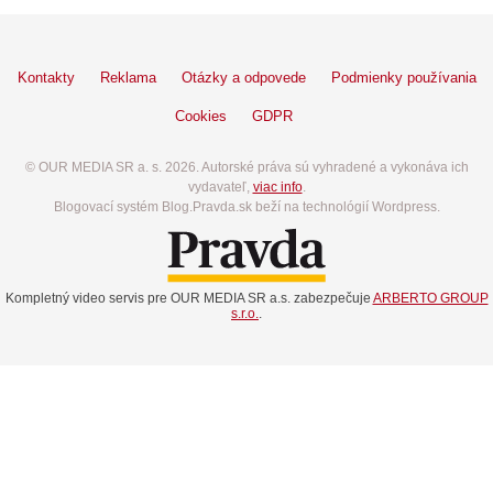
Kontakty
Reklama
Otázky a odpovede
Podmienky používania
Cookies
GDPR
© OUR MEDIA SR a. s. 2026. Autorské práva sú vyhradené a vykonáva ich
vydavateľ,
viac info
.
Blogovací systém Blog.Pravda.sk beží na technológií Wordpress.
Kompletný video servis pre OUR MEDIA SR a.s. zabezpečuje
ARBERTO GROUP
s.r.o.
.